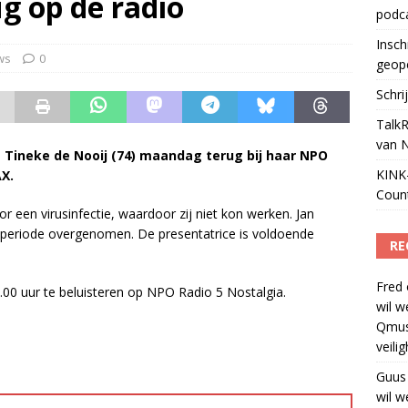
ug op de radio
podc
ls apparaat voor podcasts
)
Insch
ws
0
geop
Schri
TalkR
van 
 Tineke de Nooij (74) maandag terug bij haar NPO
KINK-
X.
Coun
or een virusinfectie, waardoor zij niet kon werken. Jan
ze periode overgenomen. De presentatrice is voldoende
RE
Fred
.00 uur te beluisteren op NPO Radio 5 Nostalgia.
wil w
Qmus
veili
Guus
wil w