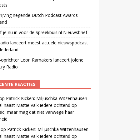
asts
rijving negende Dutch Podcast Awards
end
jf je nu in voor de Spreekbuis.nl Nieuwsbrief
adio lanceert meest actuele nieuwspodcast
Nederland
oprichter Leon Ramakers lanceert Jolene
try Radio
CENTE REACTIES
op
Patrick Kicken: Miljuschka Witzenhausen
el naast Mattie Valk iedere ochtend op
ic, maar mag dat niet vanwege haar
gheid
op
Patrick Kicken: Miljuschka Witzenhausen
el naast Mattie Valk iedere ochtend op