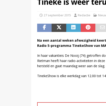
Tineke is weer ter
(
Televisie wint snel terrein a
27 september 2015
Redactie
Nieu
Na een aantal weken afwezigheid keert
Radio 5-programma TinekeShow van MA
In haar vakantieis De Nooij (74) getroffen do
Rietman heeft haar radio-activiteiten in de
hersteld en gaat maandag weer aan de slag.
TinekeShow is elke werkdag van 12.00 tot 14