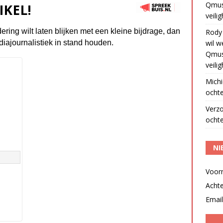
Qmus
IKEL!
veili
dering wilt laten blijken met een kleine bijdrage, dan
Rody
diajournalistiek in stand houden.
wil w
Qmus
veili
Michi
ochte
Verz
ochte
NI
Voor
Acht
Email