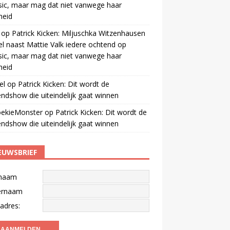
ic, maar mag dat niet vanwege haar
gheid
op
Patrick Kicken: Miljuschka Witzenhausen
el naast Mattie Valk iedere ochtend op
ic, maar mag dat niet vanwege haar
gheid
el
op
Patrick Kicken: Dit wordt de
ndshow die uiteindelijk gaat winnen
oekieMonster
op
Patrick Kicken: Dit wordt de
ndshow die uiteindelijk gaat winnen
EUWSBRIEF
naam
ernaam
adres: