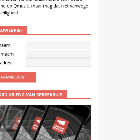
end op Qmusic, maar mag dat niet vanwege
veiligheid
EUWSBRIEF
naam
ernaam
adres:
RD VRIEND VAN SPREEKBUIS