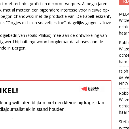
RE
et tech­ni­ci, gra­fi­ci en de­cor­ont­wer­pers. Al be­gin ja­ren
f op, met al met­een een bij­zon­de­re in­te­res­se voor nieu­we op­
MEB
g be­gon Cha­now­ski met de pro­duc­tie van ’De Fa­bel­tjes­krant’,
Witze
. “Oog­jes dicht en sna­vel­tjes toe”, da­ge­lijks gin­gen tal­lo­ze
ocht
haar 
o­gie­be­drij­ven (zo­als Phi­lips) mee aan de ont­wik­ke­ling van
tig werd hij bui­ten­ge­woon hoog­le­raar da­ta­ba­ses aan de
Robb
n­de in Ber­gen.
Witze
ocht
haar 
ralph
de Ve
NPO R
IKEL!
Robb
Witze
dering wilt laten blijken met een kleine bijdrage, dan
ocht
diajournalistiek in stand houden.
haar 
Stef
Witze