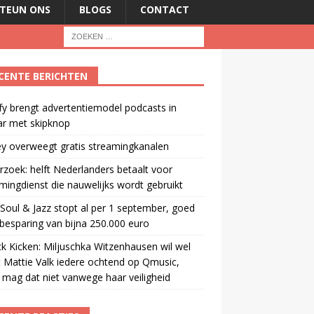
TEUN ONS
BLOGS
CONTACT
CENTE BERICHTEN
fy brengt advertentiemodel podcasts in
ar met skipknop
y overweegt gratis streamingkanalen
zoek: helft Nederlanders betaalt voor
mingdienst die nauwelijks wordt gebruikt
oul & Jazz stopt al per 1 september, goed
besparing van bijna 250.000 euro
ck Kicken: Miljuschka Witzenhausen wil wel
 Mattie Valk iedere ochtend op Qmusic,
mag dat niet vanwege haar veiligheid