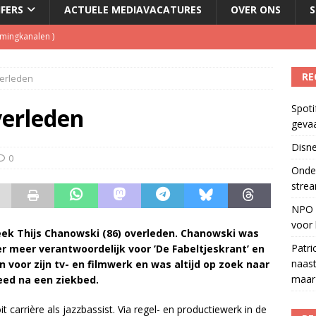
JFERS
ACTUELE MEDIAVACATURES
OVER ONS
S
eamingkanalen
)
s betaalt voor streamingdienst die nauwelijks wordt gebruikt
)
RE
verleden
 1 september, goed voor besparing van bijna 250.000 euro
)
Spoti
tzenhausen wil wel naast Mattie Valk iedere ochtend op Qmusic,
verleden
geva
r veiligheid
)
Disne
del podcasts in gevaar met skipknop
)
0
Onder
strea
NPO S
voor 
ek Thijs Cha­now­ski (86) over­le­den. Cha­now­ski was
Patri
­der meer ver­ant­woor­de­lijk voor ’De Fa­bel­tjes­krant’ en
naast
zen voor zijn tv- en film­werk en was al­tijd op zoek naar
maar 
­leed na een ziek­bed.
r­riè­re als jazz­bas­sist. Via re­gel- en pro­duc­tie­werk in de