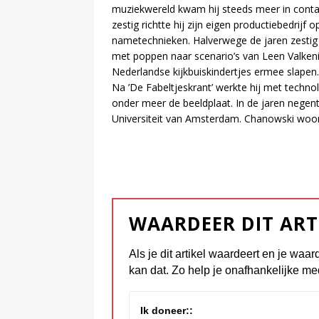
mu­ziek­we­reld kwam hij steeds meer in con­tact m
zes­tig richt­te hij zijn ei­gen pro­duc­tie­be­drij
na­me­tech­nie­ken. Hal­ver­we­ge de ja­ren zes­ti
met pop­pen naar sce­na­ri­o’s van Leen Val­ke­nier
Ne­der­land­se kijk­buis­kin­der­tjes er­mee sla­pen.
Na ’De Fa­bel­tjes­krant’ werk­te hij met tech­no­l
on­der meer de beeld­plaat. In de ja­ren ne­gen­
Uni­ver­si­teit van Am­ster­dam. Cha­now­ski woo
WAARDEER DIT ART
Als je dit artikel waardeert en je waar
kan dat. Zo help je onafhankelijke me
Ik doneer::