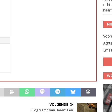
ocht
haar 
NI
Voor
Acht
Email
WO
VOLGENDE
Blog Martin van Doren: ‘Een