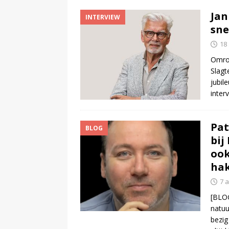
Jan
INTERVIEW
sne
18
Omroe
Slagt
jubil
inter
Pat
BLOG
bij
ook
ha
7 a
[BLOG
natuu
bezig