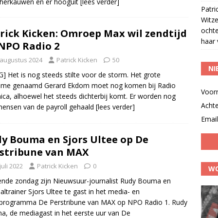
d herkauwen en er hooguit
[lees verder]
Patri
Witze
ocht
rick Kicken: Omroep Max wil zendtijd
haar 
NPO Radio 2
 augustus 2024
Patrick Kicken
50
NI
] Het is nog steeds stilte voor de storm. Het grote
sme genaamd Gerard Ekdom moet nog komen bij Radio
Voor
ica, alhoewel het steeds dichterbij komt. Er worden nog
Acht
ensen van de payroll gehaald
[lees verder]
Email
y Bouma en Sjors Ultee op De
stribune van MAX
juli 2022
Patrick Kicken
0
WO
de zondag zijn Nieuwsuur-journalist Rudy Bouma en
altrainer Sjors Ultee te gast in het media- en
tprogramma De Perstribune van MAX op NPO Radio 1. Rudy
, de mediagast in het eerste uur van De