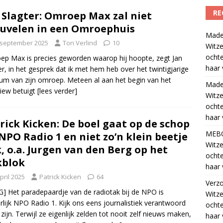
RE
 Slagter: Omroep Max zal niet
uvelen in een Omroephuis
Madel
 september 2025
Ton Verlind
10
Witze
ocht
p Max is precies geworden waarop hij hoopte, zegt Jan
haar 
er, in het gesprek dat ik met hem heb over het twintigjarige
eum van zijn omroep. Meteen al aan het begin van het
Madel
view betuigt
[lees verder]
Witze
ocht
haar 
rick Kicken: De boel gaat op de schop
MEB
 NPO Radio 1 en niet zo’n klein beetje
Witze
, o.a. Jurgen van den Berg op het
ocht
kblok
haar 
pril 2025
Patrick Kicken
64
Verz
] Het paradepaardje van de radiotak bij de NPO is
Witze
rlijk NPO Radio 1. Kijk ons eens journalistiek verantwoord
ocht
 zijn. Terwijl ze eigenlijk zelden tot nooit zelf nieuws maken,
haar 