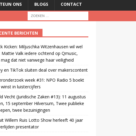
TEUN ONS
BLOGS
CONTACT
CENTE BERICHTEN
ck Kicken: Miljuschka Witzenhausen wil wel
 Mattie Valk iedere ochtend op Qmusic,
mag dat niet vanwege haar veiligheid
y en TikTok sluiten deal over makerscontent
teronderzoek week #31: NPO Radio 5 boekt
winst in luistercijfers
d Vecht (Juridische Zaken #13): 11 augustus
n, 15 september Hilversum, Twee publieke
epen, twee bezuinigingen
uit Willem Ruis Lotto Show herleeft 40 jaar
erlijden presentator