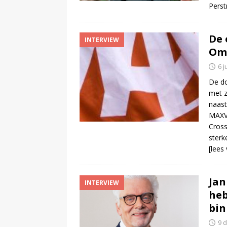
Perst
De 
INTERVIEW
Om
6 j
De d
met z
naast
MAXVa
Cross
sterk
[lees
Jan
INTERVIEW
heb
bin
9 