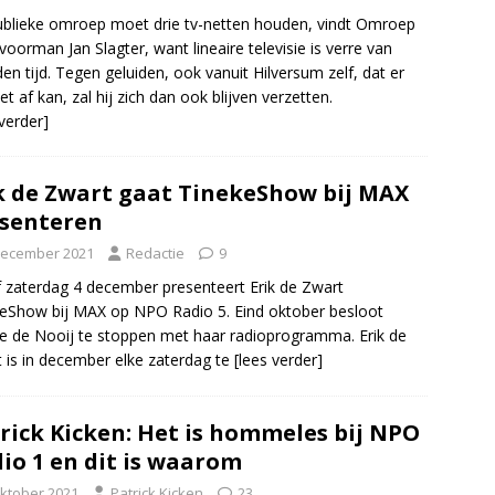
blieke omroep moet drie tv-netten houden, vindt Omroep
oorman Jan Slagter, want lineaire televisie is verre van
den tijd. Tegen geluiden, ook vanuit Hilversum zelf, dat er
et af kan, zal hij zich dan ook blijven verzetten.
 verder]
k de Zwart gaat TinekeShow bij MAX
senteren
december 2021
Redactie
9
 zaterdag 4 december presenteert Erik de Zwart
eShow bij MAX op NPO Radio 5. Eind oktober besloot
e de Nooij te stoppen met haar radioprogramma. Erik de
 is in december elke zaterdag te
[lees verder]
rick Kicken: Het is hommeles bij NPO
io 1 en dit is waarom
oktober 2021
Patrick Kicken
23