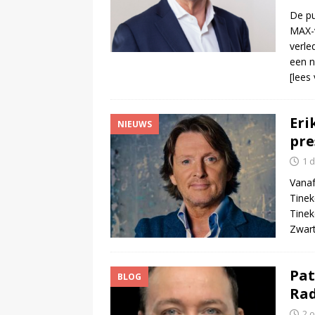
De pu
MAX-v
verle
een n
[lees
Eri
NIEUWS
pre
1 
Vanaf
Tinek
Tinek
Zwart
Pat
BLOG
Rad
2 