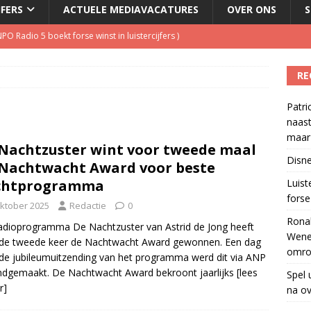
JFERS
ACTUELE MEDIAVACATURES
OVER ONS
S
O Radio 5 boekt forse winst in luistercijfers
)
en #13): 11 augustus Wenen, 15 september Hilversum, Twee
RE
inigingen
)
Patri
w herleeft 40 jaar na overlijden presentator
)
naast
tzenhausen wil wel naast Mattie Valk iedere ochtend op Qmusic,
maar 
Nachtzuster wint voor tweede maal
r veiligheid
)
Disne
Nachtwacht Award voor beste
l over makerscontent
)
chtprogramma
Luis
forse 
oktober 2025
Redactie
0
Ronal
adioprogramma De Nachtzuster van Astrid de Jong heeft
Wene
 de tweede keer de Nachtwacht Award gewonnen. Een dag
omro
de jubileumuitzending van het programma werd dit via ANP
dgemaakt. De Nachtwacht Award bekroont jaarlijks
[lees
Spel 
r]
na ov