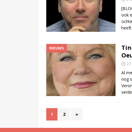
[BLOG
ook e
ochte
heeft
Tin
NIEUWS
Oeu
27 
Al me
nog s
Vero
verde
1
2
»