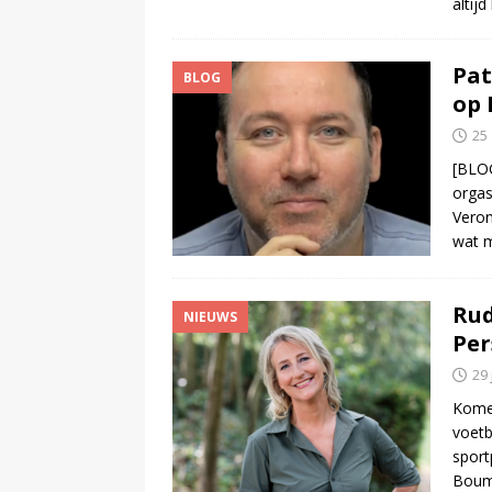
altij
Pat
BLOG
op 
25
[BLOG
orga
Veron
wat m
Rud
NIEUWS
Per
29 
Komen
voetb
spor
Bouma