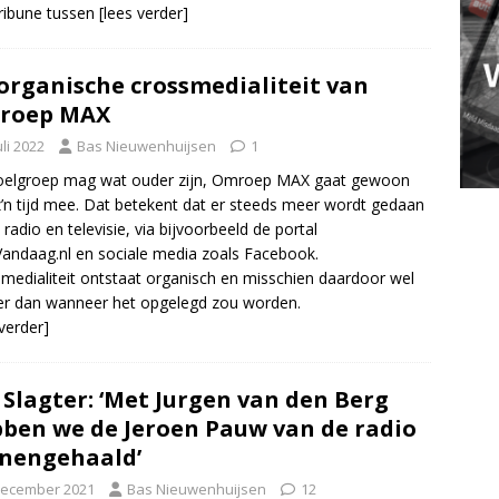
ribune tussen
[lees verder]
organische crossmedialiteit van
roep MAX
uli 2022
Bas Nieuwenhuijsen
1
oelgroep mag wat ouder zijn, Omroep MAX gaat gewoon
’n tijd mee. Dat betekent dat er steeds meer wordt gedaan
 radio en televisie, via bijvoorbeeld de portal
ndaag.nl en sociale media zoals Facebook.
medialiteit ontstaat organisch en misschien daardoor wel
er dan wanneer het opgelegd zou worden.
 verder]
 Slagter: ‘Met Jurgen van den Berg
ben we de Jeroen Pauw van de radio
nengehaald’
december 2021
Bas Nieuwenhuijsen
12