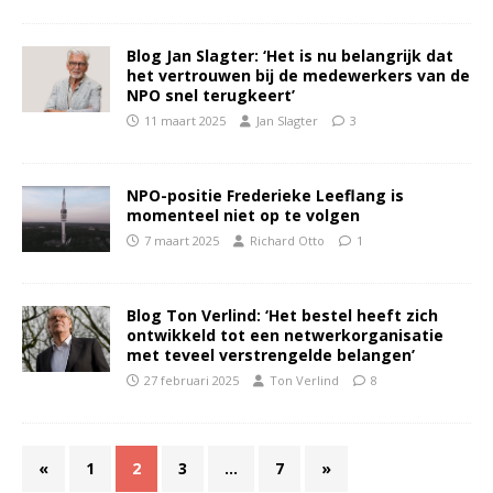
Blog Jan Slagter: ‘Het is nu belangrijk dat
het vertrouwen bij de medewerkers van de
NPO snel terugkeert’
11 maart 2025
Jan Slagter
3
NPO-positie Frederieke Leeflang is
momenteel niet op te volgen
7 maart 2025
Richard Otto
1
Blog Ton Verlind: ‘Het bestel heeft zich
ontwikkeld tot een netwerkorganisatie
met teveel verstrengelde belangen’
27 februari 2025
Ton Verlind
8
«
1
2
3
…
7
»