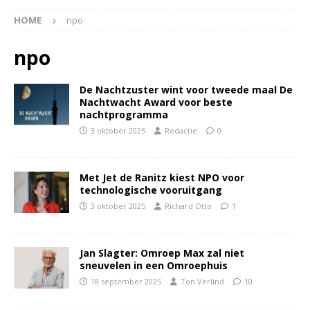
HOME
npo
npo
De Nachtzuster wint voor tweede maal De
Nachtwacht Award voor beste
nachtprogramma
3 oktober 2025
Redactie
0
Met Jet de Ranitz kiest NPO voor
technologische vooruitgang
3 oktober 2025
Richard Otto
1
Jan Slagter: Omroep Max zal niet
sneuvelen in een Omroephuis
18 september 2025
Ton Verlind
10