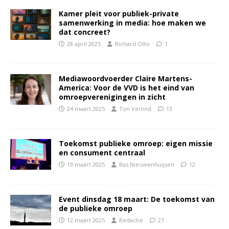
Kamer pleit voor publiek-private
samenwerking in media: hoe maken we
dat concreet?
28 april 2025
Richard Otto
1
Mediawoordvoerder Claire Martens-
America: Voor de VVD is het eind van
omroepverenigingen in zicht
24 maart 2025
Ton Verlind
13
Toekomst publieke omroep: eigen missie
en consument centraal
19 maart 2025
Bas Nieuwenhuijsen
12
Event dinsdag 18 maart: De toekomst van
de publieke omroep
12 maart 2025
Redactie
27