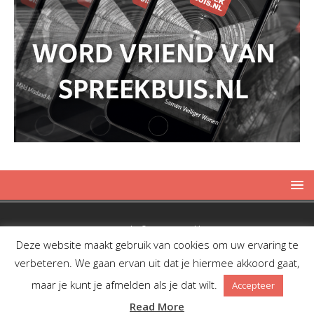
Copyright © 2019 Spreekbuis
Deze website maakt gebruik van cookies om uw ervaring te
verbeteren. We gaan ervan uit dat je hiermee akkoord gaat,
maar je kunt je afmelden als je dat wilt.
Accepteer
Facebook
Twitter
RSS
Read More