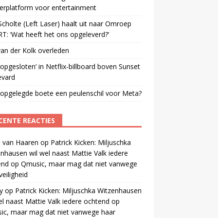
erplatform voor entertainment
cholte (Left Laser) haalt uit naar Omroep
: ‘Wat heeft het ons opgeleverd?’
an der Kolk overleden
opgesloten’ in Netflix-billboard boven Sunset
evard
 opgelegde boete een peulenschil voor Meta?
CENTE REACTIES
 van Haaren
op
Patrick Kicken: Miljuschka
nhausen wil wel naast Mattie Valk iedere
end op Qmusic, maar mag dat niet vanwege
veiligheid
y
op
Patrick Kicken: Miljuschka Witzenhausen
el naast Mattie Valk iedere ochtend op
ic, maar mag dat niet vanwege haar