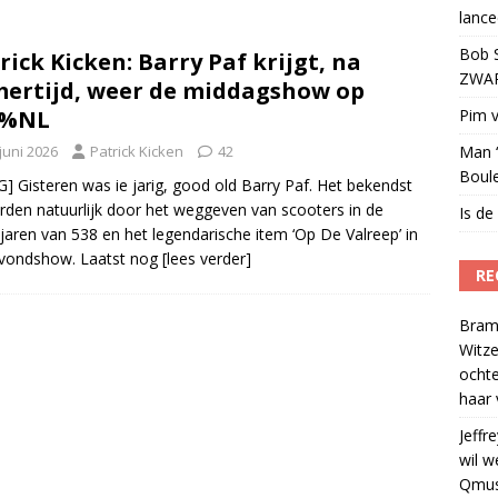
lance
eien tot lanceerplatform voor entertainment
)
Bob S
rick Kicken: Barry Paf krijgt, na
ZWART
ertijd, weer de middagshow op
0%NL
Pim v
juni 2026
Patrick Kicken
42
Man ‘
Boul
] Gisteren was ie jarig, good old Barry Paf. Het bekendst
den natuurlijk door het weggeven van scooters in de
Is de
ejaren van 538 en het legendarische item ‘Op De Valreep’ in
avondshow. Laatst nog
[lees verder]
RE
Bram
Witze
ocht
haar 
Jeffre
wil w
Qmus