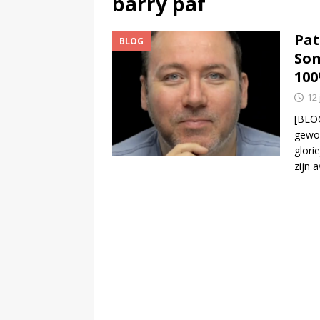
barry paf
(
Netflix wil met GTA VI uitgro
Pat
BLOG
Som
10
12 
[BLOG
gewor
glori
zijn 