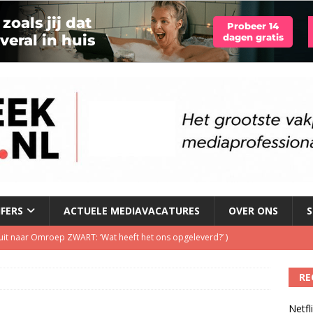
JFERS
ACTUELE MEDIAVACATURES
OVER ONS
S
t uit naar Omroep ZWART: ‘Wat heeft het ons opgeleverd?’
)
RE
illboard boven Sunset Boulevard
)
Netfl
ulenschil voor Meta?
)