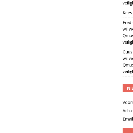
veili
Kees
Fred
wil w
Qmus
veili
Guus
wil w
Qmus
veili
NI
Voor
Acht
Email