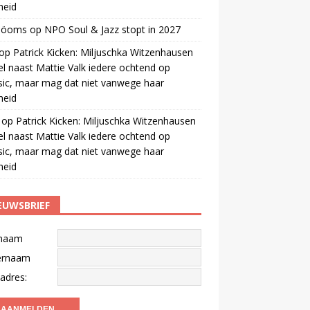
gheid
 öoms
op
NPO Soul & Jazz stopt in 2027
op
Patrick Kicken: Miljuschka Witzenhausen
el naast Mattie Valk iedere ochtend op
ic, maar mag dat niet vanwege haar
gheid
op
Patrick Kicken: Miljuschka Witzenhausen
el naast Mattie Valk iedere ochtend op
ic, maar mag dat niet vanwege haar
gheid
EUWSBRIEF
naam
ernaam
adres: