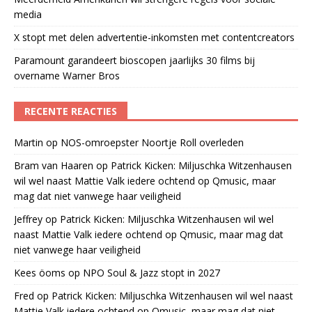
media
X stopt met delen advertentie-inkomsten met contentcreators
Paramount garandeert bioscopen jaarlijks 30 films bij
overname Warner Bros
RECENTE REACTIES
Martin
op
NOS-omroepster Noortje Roll overleden
Bram van Haaren
op
Patrick Kicken: Miljuschka Witzenhausen
wil wel naast Mattie Valk iedere ochtend op Qmusic, maar
mag dat niet vanwege haar veiligheid
Jeffrey
op
Patrick Kicken: Miljuschka Witzenhausen wil wel
naast Mattie Valk iedere ochtend op Qmusic, maar mag dat
niet vanwege haar veiligheid
Kees öoms
op
NPO Soul & Jazz stopt in 2027
Fred
op
Patrick Kicken: Miljuschka Witzenhausen wil wel naast
Mattie Valk iedere ochtend op Qmusic, maar mag dat niet