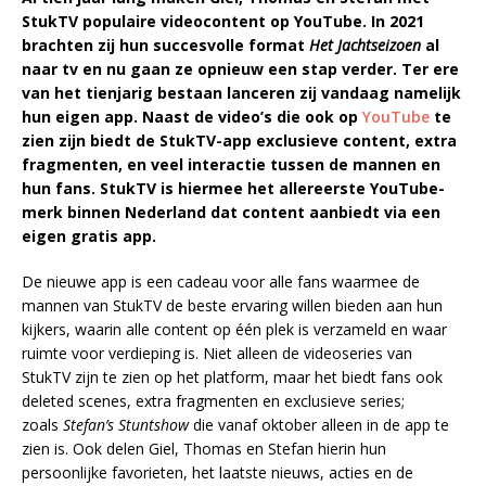
StukTV populaire videocontent op YouTube. In 2021
brachten zij hun succesvolle format
Het Jachtseizoen
al
naar tv en nu gaan ze opnieuw een stap verder. Ter ere
van het tienjarig bestaan lanceren zij vandaag namelijk
hun eigen
app. Naast de video’s die ook op
YouTube
te
zien zijn biedt de StukTV-app exclusieve content, extra
fragmenten, en veel interactie tussen de mannen en
hun fans.
StukTV is hiermee het allereerste YouTube-
merk binnen Nederland dat content aanbiedt via een
eigen gratis app.
De nieuwe app is een cadeau voor alle fans waarmee de
mannen van StukTV de beste ervaring willen bieden aan hun
kijkers, waarin alle content op één plek is verzameld en waar
ruimte voor verdieping is. Niet alleen de videoseries van
StukTV zijn te zien op het platform, maar het biedt fans ook
deleted scenes, extra fragmenten en exclusieve series;
zoals
Stefan’s Stuntshow
die vanaf oktober alleen in de app te
zien is. Ook delen Giel, Thomas en Stefan hierin hun
persoonlijke favorieten, het laatste nieuws, acties en de