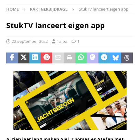
HOME
PARTNERBIJDRAGE
StukTV lanceert eigen app
StukTV lanceert eigen app
22 september 2022
Talpa
1
Al tien jaar lang maken Giel, Thomas en Stefan met