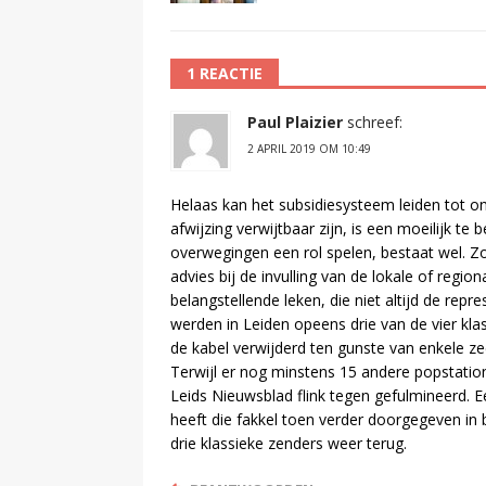
1 REACTIE
Paul Plaizier
schreef:
2 APRIL 2019 OM 10:49
Helaas kan het subsidiesysteem leiden tot on
afwijzing verwijtbaar zijn, is een moeilijk te
overwegingen een rol spelen, bestaat wel. Z
advies bij de invulling van de lokale of regio
belangstellende leken, die niet altijd de repr
werden in Leiden opeens drie van de vier kl
de kabel verwijderd ten gunste van enkele z
Terwijl er nog minstens 15 andere popstations
Leids Nieuwsblad flink tegen gefulmineerd. E
heeft die fakkel toen verder doorgegeven in
drie klassieke zenders weer terug.