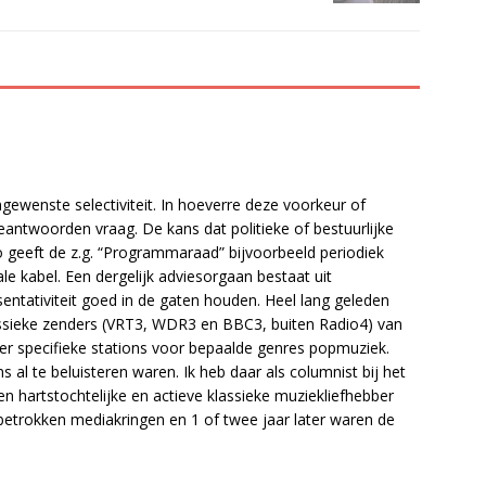
gewenste selectiviteit. In hoeverre deze voorkeur of
 beantwoorden vraag. De kans dat politieke of bestuurlijke
o geeft de z.g. “Programmaraad” bijvoorbeeld periodiek
nale kabel. Een dergelijk adviesorgaan bestaat uit
esentativiteit goed in de gaten houden. Heel lang geleden
assieke zenders (VRT3, WDR3 en BBC3, buiten Radio4) van
eer specifieke stations voor bepaalde genres popmuziek.
 al te beluisteren waren. Ik heb daar als columnist bij het
en hartstochtelijke en actieve klassieke muziekliefhebber
 betrokken mediakringen en 1 of twee jaar later waren de