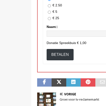
€ 2.50
€ 5
€ 25
Naam::
Donatie Spreekbuis
€ 1,00
BETALEN
VORIGE
Groei voor tv-reclamemarkt