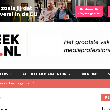
JFERS
ACTUELE MEDIAVACATURES
OVER ONS
S
Podcast Awards geopend
)
kbuis.nl Nieuwsbrief
)
RE
M
tuele nieuwspodcast van Nederland
)
Telev
 lanceert Jolene Country Radio
)