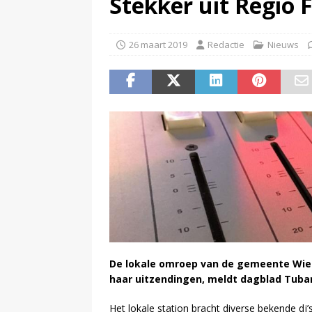
Stekker uit Regio 
(
Televisie wint snel terrein a
26 maart 2019
Redactie
Nieuws
De lokale omroep van de gemeente Wie
haar uitzendingen, meldt dagblad Tuban
Het lokale station bracht diverse bekende d