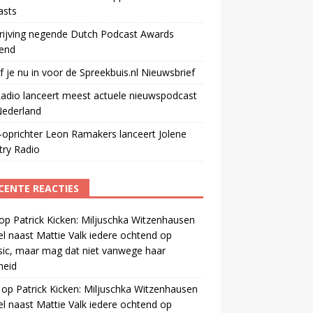
asts
rijving negende Dutch Podcast Awards
end
jf je nu in voor de Spreekbuis.nl Nieuwsbrief
adio lanceert meest actuele nieuwspodcast
Nederland
oprichter Leon Ramakers lanceert Jolene
try Radio
CENTE REACTIES
op
Patrick Kicken: Miljuschka Witzenhausen
el naast Mattie Valk iedere ochtend op
ic, maar mag dat niet vanwege haar
gheid
op
Patrick Kicken: Miljuschka Witzenhausen
el naast Mattie Valk iedere ochtend op