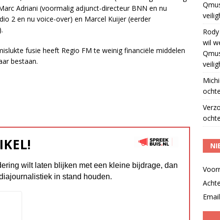
Qmus
Marc Adriani (voormalig adjunct-directeur BNN en nu
veili
dio 2 en nu voice-over) en Marcel Kuijer (eerder
.
Rody
wil w
islukte fusie heeft Regio FM te weinig financiële middelen
Qmus
jaar bestaan.
veili
Michi
ochte
Verz
ochte
IKEL!
NI
dering wilt laten blijken met een kleine bijdrage, dan
Voor
diajournalistiek in stand houden.
Acht
Email