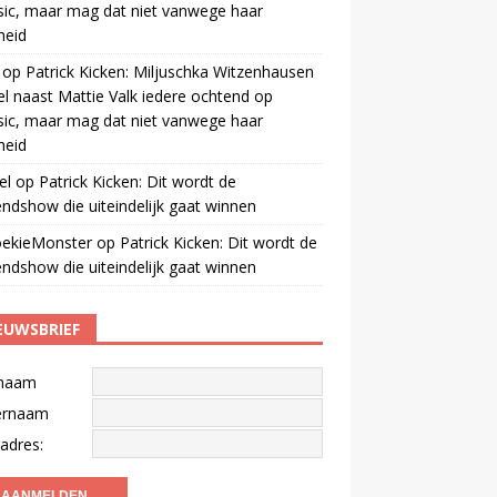
ic, maar mag dat niet vanwege haar
gheid
op
Patrick Kicken: Miljuschka Witzenhausen
el naast Mattie Valk iedere ochtend op
ic, maar mag dat niet vanwege haar
gheid
el
op
Patrick Kicken: Dit wordt de
ndshow die uiteindelijk gaat winnen
oekieMonster
op
Patrick Kicken: Dit wordt de
ndshow die uiteindelijk gaat winnen
EUWSBRIEF
naam
ernaam
adres: