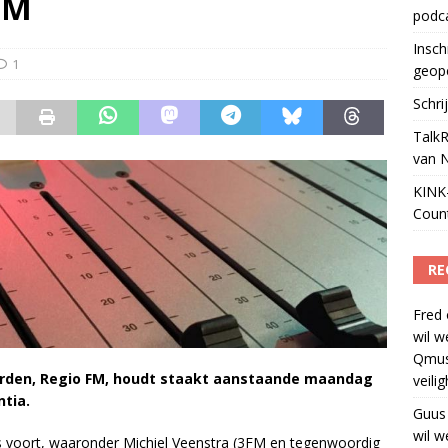
FM
podc
ls apparaat voor podcasts
)
Insch
1
geop
Schri
TalkR
van 
KINK-
Coun
RE
Fred
wil w
Qmus
rden, Regio FM, houdt staakt aanstaande maandag
veili
tia.
Guus
wil w
j’s voort, waaronder Michiel Veenstra (3FM en tegenwoordig