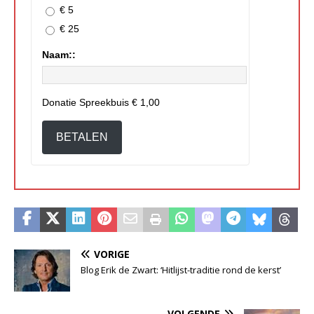
€ 5
€ 25
Naam::
Donatie Spreekbuis
€ 1,00
BETALEN
VORIGE
Blog Erik de Zwart: ‘Hitlijst-traditie rond de kerst’
VOLGENDE