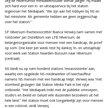
zeg de Hilversumse mediawethouder Wimar Jaeger. Hij maakt
zich hard voor een in- en uitstapservice bij het station
tegenover het Mediapark. “We zijn aan het lobbyen bij NS en
het ministerie. Als gemeente hebben we geen zeggenschap
over het station.”
SP Hilversum-fractievoorzitter Bianca Verweij nam samen met
’rolstoeler’ Jan Distelblom van LFB Hilversum, de
belangenorganisatie voor mensen met een handicap, de proef
op som. Drie keer per week reist hij dankzij ’in- en uitstaphulp’
voor werk van Station Naarden-Bussum naar Hilversum
(centraal).
NS biedt nu op ruim honderd stations ’reisassistentie’ aan,
waarbij een opgeleide NS-medewerker of taxichauffeur
namens NS mensen met een handicap helpt. Verweij was ’met
stomheid geslagen’ dat Station Media Park in het rijtje
ontbreekt. “Het Mediapark trekt met de publieke omroepen,
studio’s en Beeld en Geluid vele duizenden bezoekers uit het
hele land.” Het station moet ook toegankelijk zijn voor mensen
in een rolstoel, vindt Verweij.