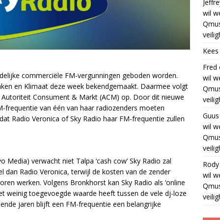
Jeffre
wil w
Qmus
veili
Kees
Fred
andelijke commerciële FM-vergunningen geboden worden.
wil w
Zaken en Klimaat deze week bekendgemaakt. Daarmee volgt
Qmus
r Autoriteit Consument & Markt (ACM) op. Door dit nieuwe
veili
 FM-frequentie van één van haar radiozenders moeten
Guus
at Radio Veronica of Sky Radio haar FM-frequentie zullen
wil w
Qmus
veili
o Media) verwacht niet Talpa ‘cash cow’ Sky Radio zal
Rody
 dan Radio Veronica, terwijl de kosten van de zender
wil w
atoren werken. Volgens Bronkhorst kan Sky Radio als ‘online
Qmus
het weinig toegevoegde waarde heeft tussen de vele dj-loze
veili
nde jaren blijft een FM-frequentie een belangrijke