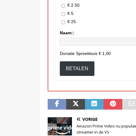
€ 2.50
€ 5
€ 25
Naam::
Donatie Spreekbuis
€ 1,00
BETALEN
VORIGE
Amazon Prime Video nu populai
streamer in de VS