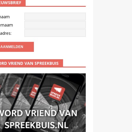
EUWSBRIEF
naam
ernaam
adres:
RD VRIEND VAN SPREEKBUIS