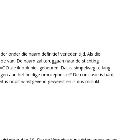
der onder die naam definitief verleden tijd. Als die
Joe van. De naam zal teruggaan naar de stichting.
 VOO zie ik ook niet gebeuren. Dat is simpelweg te lang
gen aan het huidige omroepbestel? De conclusie is hard,
it is nooit winstgevend geweest en is dus mislukt.
uisteraar dan 10, Sky en Veronica dus luistert meer online.