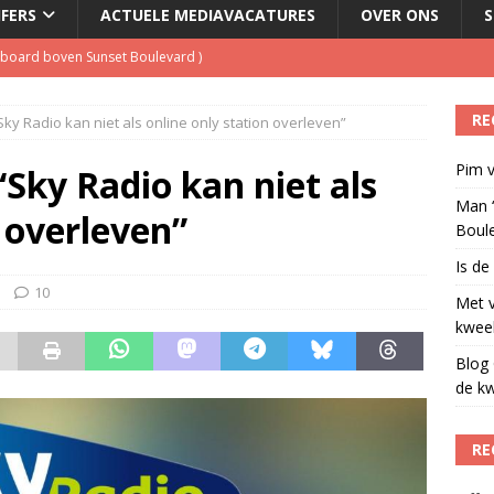
JFERS
ACTUELE MEDIAVACATURES
OVER ONS
S
illboard boven Sunset Boulevard
)
ulenschil voor Meta?
)
RE
Sky Radio kan niet als online only station overleven”
dio wordt kweekvijver voor nieuw radiotalent steeds kleiner
)
Pim v
oordeelt de kwaliteit van de journalistiek?
)
“Sky Radio kan niet als
Man ‘
n overleven”
Boul
Is de
10
Met 
kweek
Blog 
de kw
RE