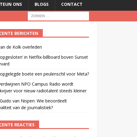
TEUN ONS
BLOGS
CONTACT
CENTE BERICHTEN
an de Kolk overleden
opgesloten’ in Netflix-billboard boven Sunset
evard
 opgelegde boete een peulenschil voor Meta?
verdwijnen NPO Campus Radio wordt
vijver voor nieuw radiotalent steeds kleiner
Guido van Nispen: Wie beoordeelt
aliteit van de journalistiek?
CENTE REACTIES