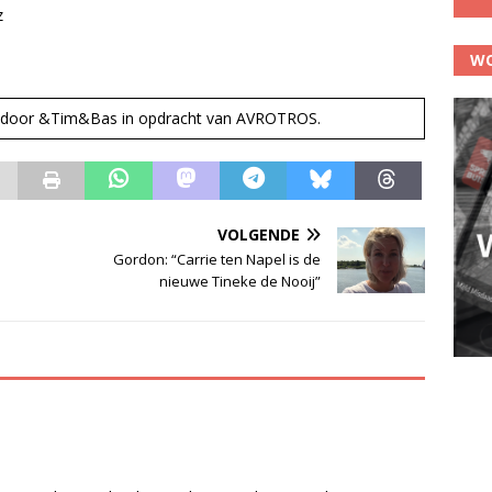
z
WO
rd door &Tim&Bas in opdracht van AVROTROS.
VOLGENDE
Gordon: “Carrie ten Napel is de
nieuwe Tineke de Nooij”