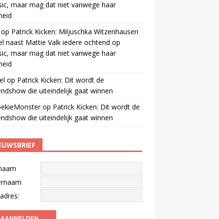
ic, maar mag dat niet vanwege haar
gheid
op
Patrick Kicken: Miljuschka Witzenhausen
el naast Mattie Valk iedere ochtend op
ic, maar mag dat niet vanwege haar
gheid
el
op
Patrick Kicken: Dit wordt de
ndshow die uiteindelijk gaat winnen
oekieMonster
op
Patrick Kicken: Dit wordt de
ndshow die uiteindelijk gaat winnen
EUWSBRIEF
naam
ernaam
adres: