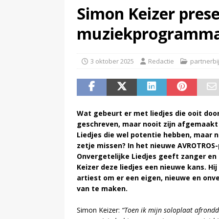
Simon Keizer pres
(
Televisie wint snel terrein a
muziekprogramma 
3 oktober 2025
Redactie
partnerbi
Wat gebeurt er met liedjes die ooit door
geschreven, maar nooit zijn afgemaakt
Liedjes die wel potentie hebben, maar n
zetje missen? In het nieuwe AVROTRO
Onvergetelijke Liedjes geeft zanger en
Keizer deze liedjes een nieuwe kans. Hi
artiest om er een eigen, nieuwe en onve
van te maken.
Simon Keizer:
“Toen ik mijn soloplaat afrondde