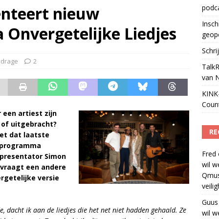
enteert nieuw
podc
ls apparaat voor podcasts
)
Insch
Onvergetelijke Liedjes
geop
Schri
jdrage
2
TalkR
van 
KINK-
Coun
 een artiest zijn
 of uitgebracht?
RE
et dat laatste
S-programma
Fred
 presentator Simon
wil w
j vraagt een andere
Qmus
rgetelijke versie
veili
Guus
, dacht ik aan de liedjes die het net niet hadden gehaald. Ze
wil w