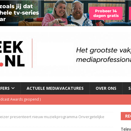
JFERS
ACTUELE MEDIAVACATURES
OVER ONS
S
Podcast Awards geopend
)
kbuis.nl Nieuwsbrief
)
RE
eizer presenteert nieuw muziekprogramma Onvergetelijke
tuele nieuwspodcast van Nederland
)
Telev
 lanceert Jolene Country Radio
)