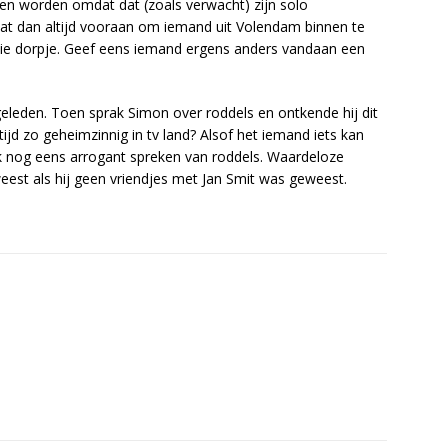
n worden omdat dat (zoals verwacht) zijn solo
aat dan altijd vooraan om iemand uit Volendam binnen te
die dorpje. Geef eens iemand ergens anders vandaan een
eleden. Toen sprak Simon over roddels en ontkende hij dit
d zo geheimzinnig in tv land? Alsof het iemand iets kan
 nog eens arrogant spreken van roddels. Waardeloze
weest als hij geen vriendjes met Jan Smit was geweest.