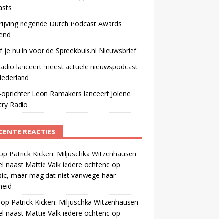
asts
rijving negende Dutch Podcast Awards
end
jf je nu in voor de Spreekbuis.nl Nieuwsbrief
adio lanceert meest actuele nieuwspodcast
Nederland
oprichter Leon Ramakers lanceert Jolene
try Radio
CENTE REACTIES
op
Patrick Kicken: Miljuschka Witzenhausen
el naast Mattie Valk iedere ochtend op
ic, maar mag dat niet vanwege haar
gheid
op
Patrick Kicken: Miljuschka Witzenhausen
el naast Mattie Valk iedere ochtend op