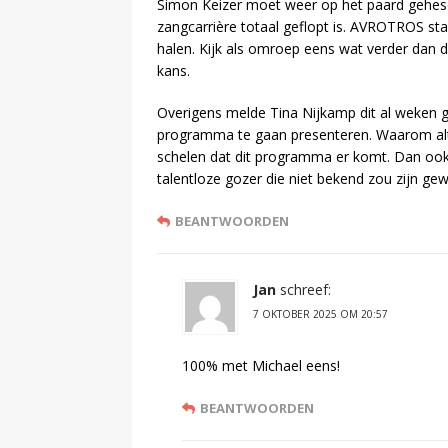
Simon Keizer moet weer op het paard gehese
zangcarrière totaal geflopt is. AVROTROS st
halen. Kijk als omroep eens wat verder dan 
kans.
Overigens melde Tina Nijkamp dit al weken g
programma te gaan presenteren. Waarom altij
schelen dat dit programma er komt. Dan ook
talentloze gozer die niet bekend zou zijn ge
BEANTWOORDEN
Jan
schreef:
7 OKTOBER 2025 OM 20:57
100% met Michael eens!
BEANTWOORDEN