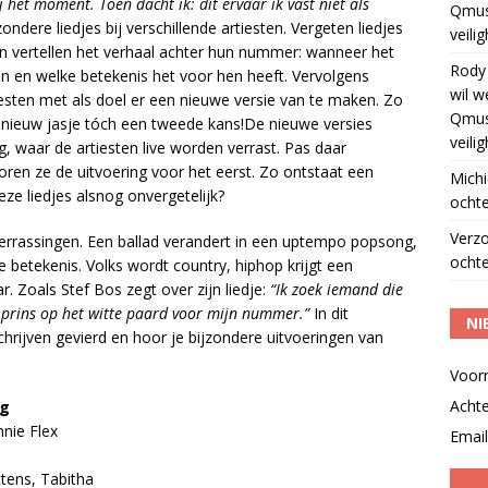
 het moment. Toen dacht ik: dit ervaar ik vast niet als
Qmus
ndere liedjes bij verschillende artiesten. Vergeten liedjes
veili
sten vertellen het verhaal achter hun nummer: wanneer het
Rody
n en welke betekenis het voor hen heeft. Vervolgens
wil w
tiesten met als doel er een nieuwe versie van te maken. Zo
Qmus
 nieuw jasje tóch een tweede kans!De nieuwe versies
veili
ng, waar de artiesten live worden verrast. Pas daar
horen ze de uitvoering voor het eerst. Zo ontstaat een
Michi
 liedjes alsnog onvergetelijk?
ochte
Verz
errassingen. Een ballad verandert in een uptempo popsong,
ochte
we betekenis. Volks wordt country, hiphop krijgt een
r. Zoals Stef Bos zegt over zijn liedje:
“Ik zoek iemand die
e prins op het witte paard voor mijn nummer.”
In dit
NI
rijven gevierd en hoor je bijzondere uitvoeringen van
.
Voor
Acht
ng
nie Flex
Email
tens, Tabitha