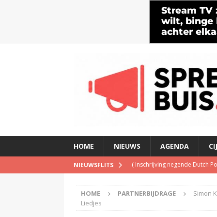
HOME
NIEUWS
AGENDA
CI
(
Inschrijving negende Dutch 
NIEUWSFLITS
(
Schrijf je nu in voor de Spree
HOME
PARTNERBIJDRAGE
Simon K
(
TalkRadio lanceert meest ac
Liedjes
(
KINK-oprichter Leon Ramakers