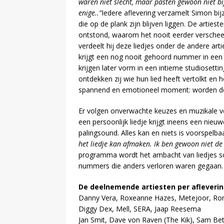
waren niet slecht, maar pasten gewoon niet bij
enige..”
Iedere aflevering verzamelt Simon bijzo
die op de plank zijn blijven liggen. De artie
ontstond, waarom het nooit eerder verschee
verdeelt hij deze liedjes onder de andere ar
krijgt een nog nooit gehoord nummer in een
krijgen later vorm in een intieme studiosetti
ontdekken zij wie hun lied heeft vertolkt en 
spannend en emotioneel moment: worden deze
Er volgen onverwachte keuzes en muzikale v
een persoonlijk liedje krijgt ineens een nieu
palingsound. Alles kan en niets is voorspelbaa
het liedje kan afmaken. Ik ben gewoon niet d
programma wordt het ambacht van liedjes sch
nummers die anders verloren waren gegaan
De deelnemende artiesten per afleveri
Danny Vera, Roxeanne Hazes, Metejoor, Ron
Diggy Dex, Mell, SERA, Jaap Reesema
Jan Smit, Dave von Raven (The Kik), Sam Bet