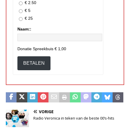
€ 2.50
€ 5
€ 25
Naam::
Donatie Spreekbuis
€ 1,00
BETALEN
VORIGE
Radio Veronica in teken van de beste 00’s-hits