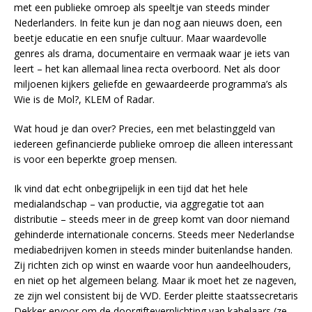
met een publieke omroep als speeltje van steeds minder
Nederlanders. In feite kun je dan nog aan nieuws doen, een
beetje educatie en een snufje cultuur. Maar waardevolle
genres als drama, documentaire en vermaak waar je iets van
leert – het kan allemaal linea recta overboord. Net als door
miljoenen kijkers geliefde en gewaardeerde programma’s als
Wie is de Mol?, KLEM of Radar.
Wat houd je dan over? Precies, een met belastinggeld van
iedereen gefinancierde publieke omroep die alleen interessant
is voor een beperkte groep mensen.
Ik vind dat echt onbegrijpelijk in een tijd dat het hele
medialandschap – van productie, via aggregatie tot aan
distributie – steeds meer in de greep komt van door niemand
gehinderde internationale concerns. Steeds meer Nederlandse
mediabedrijven komen in steeds minder buitenlandse handen.
Zij richten zich op winst en waarde voor hun aandeelhouders,
en niet op het algemeen belang. Maar ik moet het ze nageven,
ze zijn wel consistent bij de VVD. Eerder pleitte staatssecretaris
Dekker ervoor om de doorgifteverplichting van kabelaars (ze