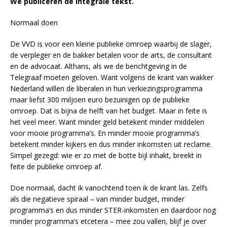
We publiceren de integrale tekst.
Normaal doen
De VVD is voor een kleine publieke omroep waarbij de slager,
de verpleger en de bakker betalen voor de arts, de consultant
en de advocaat. Althans, als we de berichtgeving in de
Telegraaf moeten geloven. Want volgens de krant van wakker
Nederland willen de liberalen in hun verkiezingsprogramma
maar liefst 300 miljoen euro bezuinigen op de publieke
omroep. Dat is bijna de helft van het budget. Maar in feite is
het veel meer. Want minder geld betekent minder middelen
voor mooie programma’s. En minder mooie programma’s
betekent minder kijkers en dus minder inkomsten uit reclame.
Simpel gezegd: wie er zo met de botte bijl inhakt, breekt in
feite de publieke omroep af.
Doe normaal, dacht ik vanochtend toen ik de krant las. Zelfs
als die negatieve spiraal – van minder budget, minder
programma’s en dus minder STER-inkomsten en daardoor nog
minder programma’s etcetera – mee zou vallen, blijf je over