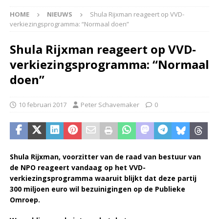
HOME
NIEUWS
Shula Rijxman reageert op VVD-
verkiezingsprogramma: “Normaal doen”
Shula Rijxman reageert op VVD-
verkiezingsprogramma: “Normaal
doen”
10 februari 2017
Peter Schavemaker
0
Shula Rijxman, voorzitter van de raad van bestuur van
de NPO reageert vandaag op het VVD-
verkiezingsprogramma waaruit blijkt dat deze partij
300 miljoen euro wil bezuinigingen op de Publieke
Omroep.