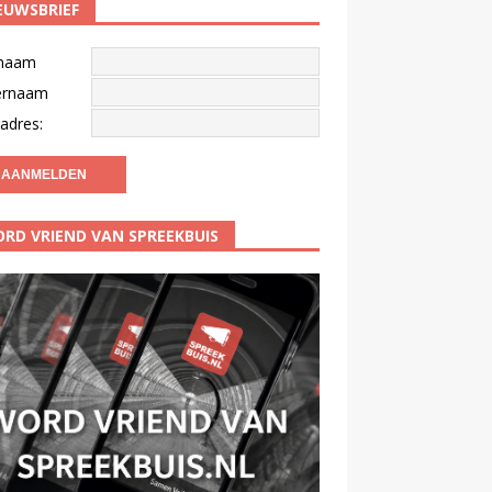
EUWSBRIEF
naam
ernaam
adres:
RD VRIEND VAN SPREEKBUIS