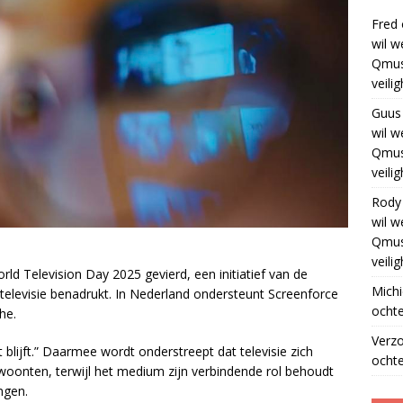
Fred
wil w
Qmus
veili
Guus
wil w
Qmus
veili
Rody
wil w
Qmus
veili
d Television Day 2025 gevierd, een initiatief van de
Michi
 televisie benadrukt. In Nederland ondersteunt Screenforce
ochte
he.
Verz
t blijft.” Daarmee wordt onderstreept dat televisie zich
ochte
oonten, terwijl het medium zijn verbindende rol behoudt
ngen.