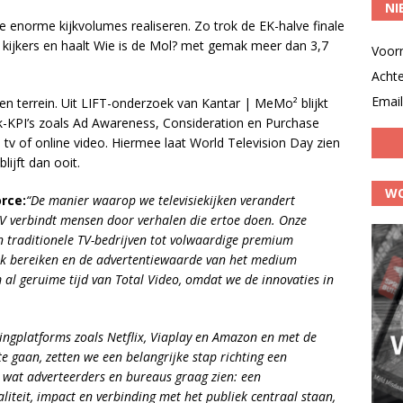
NI
ie enorme kijkvolumes realiseren. Zo trok de EK-halve finale
n kijkers en haalt Wie is de Mol? met gemak meer dan 3,7
Voor
Acht
Email
 terrein. Uit LIFT-onderzoek van Kantar | MeMo² blijkt
KPI’s zoals Ad Awareness, Consideration en Purchase
re tv of online video. Hiermee laat World Television Day zien
lijft dan ooit.
WO
rce:
“De manier waarop we televisiekijken verandert
 TV verbindt mensen door verhalen die ertoe doen. Onze
n traditionele TV-bedrijven tot volwaardige premium
ek bereiken en de advertentiewaarde van het medium
 al geruime tijd van Total Video, omdat we de innovaties in
ngplatforms zoals Netflix, Viaplay en Amazon en met de
 gaan, zetten we een belangrijke stap richting een
 is wat adverteerders en bureaus graag zien: een
teit, impact en verbinding met het publiek centraal staan,