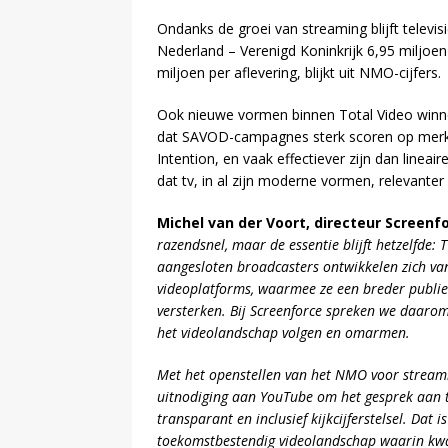
Ondanks de groei van streaming blijft televis
Nederland – Verenigd Koninkrijk 6,95 miljoe
miljoen per aflevering, blijkt uit NMO-cijfers.
Ook nieuwe vormen binnen Total Video winnen
dat SAVOD-campagnes sterk scoren op merk-
Intention, en vaak effectiever zijn dan lineai
dat tv, in al zijn moderne vormen, relevanter b
Michel van der Voort, directeur Screenfo
razendsnel, maar de essentie blijft hetzelfde:
aangesloten broadcasters ontwikkelen zich va
videoplatforms, waarmee ze een breder publi
versterken. Bij Screenforce spreken we daarom
het videolandschap volgen en omarmen.
Met het openstellen van het NMO voor streami
uitnodiging aan YouTube om het gesprek aan te
transparant en inclusief kijkcijferstelsel. Dat
toekomstbestendig videolandschap waarin kwali