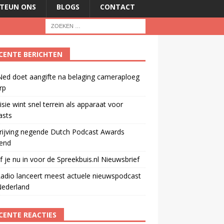
TEUN ONS
BLOGS
CONTACT
CENTE BERICHTEN
ed doet aangifte na belaging cameraploeg
rp
isie wint snel terrein als apparaat voor
asts
rijving negende Dutch Podcast Awards
end
jf je nu in voor de Spreekbuis.nl Nieuwsbrief
adio lanceert meest actuele nieuwspodcast
Nederland
CENTE REACTIES