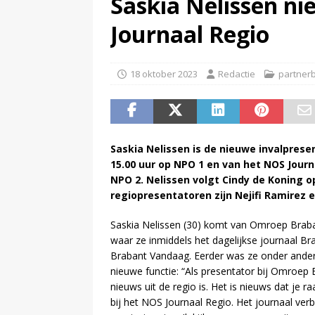
Saskia Nelissen n
(
NPO-manager Menno de Boer 
Journaal Regio
18 oktober 2023
Redactie
partnerb
Saskia Nelissen is de nieuwe invalprese
15.00 uur op NPO 1 en van het NOS Jour
NPO 2. Nelissen volgt Cindy de Koning o
regiopresentatoren zijn Nejifi Ramirez en
Saskia Nelissen (30) komt van Omroep Braba
waar ze inmiddels het dagelijkse journaal B
Brabant Vandaag. Eerder was ze onder andere
nieuwe functie: “Als presentator bij Omroep 
nieuws uit de regio is. Het is nieuws dat je r
bij het NOS Journaal Regio. Het journaal verbi