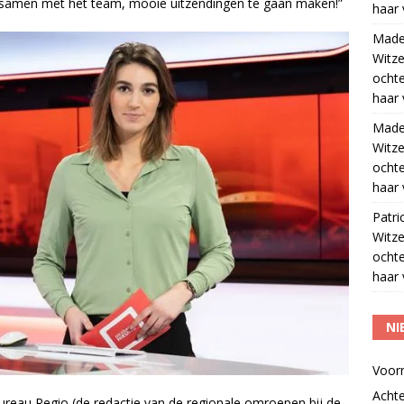
om, samen met het team, mooie uitzendingen te gaan maken!”
haar 
Madel
Witze
ocht
haar 
Madel
Witze
ocht
haar 
Patri
Witze
ocht
haar 
NI
Voor
Acht
reau Regio (de redactie van de regionale omroepen bij de