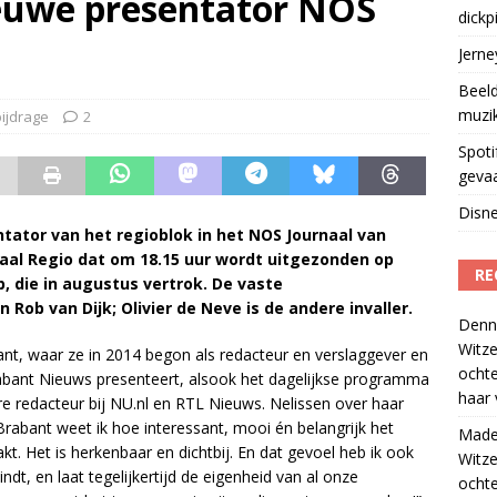
ieuwe presentator NOS
dickp
geschorst na dickpic in groepsapp
)
Jern
Beeld
muzi
ijdrage
2
Spoti
geva
Disne
ntator van het regioblok in het NOS Journaal van
naal Regio dat om 18.15 uur wordt uitgezonden op
RE
p, die in augustus vertrok. De vaste
 Rob van Dijk; Olivier de Neve is de andere invaller.
Denn
Witze
nt, waar ze in 2014 begon als redacteur en verslaggever en
ocht
rabant Nieuws presenteert, alsook het dagelijkse programma
haar 
 redacteur bij NU.nl en RTL Nieuws. Nelissen over haar
Brabant weet ik hoe interessant, mooi én belangrijk het
Madel
aakt. Het is herkenbaar en dichtbij. En dat gevoel heb ik ook
Witze
ndt, en laat tegelijkertijd de eigenheid van al onze
ocht