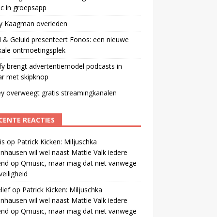
ic in groepsapp
ey Kaagman overleden
 & Geluid presenteert Fonos: een nieuwe
kale ontmoetingsplek
fy brengt advertentiemodel podcasts in
ar met skipknop
y overweegt gratis streamingkanalen
CENTE REACTIES
is
op
Patrick Kicken: Miljuschka
nhausen wil wel naast Mattie Valk iedere
end op Qmusic, maar mag dat niet vanwege
veiligheid
ief
op
Patrick Kicken: Miljuschka
nhausen wil wel naast Mattie Valk iedere
end op Qmusic, maar mag dat niet vanwege