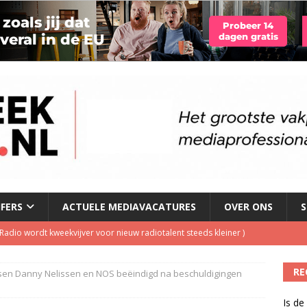
JFERS
ACTUELE MEDIAVACATURES
OVER ONS
S
dio wordt kweekvijver voor nieuw radiotalent steeds kleiner
)
oordeelt de kwaliteit van de journalistiek?
)
RE
en Danny Nelissen en NOS beëindigd na beschuldigingen
laging cameraploeg
)
Is de
ls apparaat voor podcasts
)