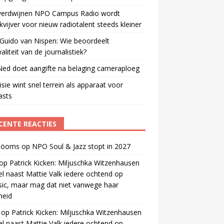
verdwijnen NPO Campus Radio wordt
vijver voor nieuw radiotalent steeds kleiner
Guido van Nispen: Wie beoordeelt
aliteit van de journalistiek?
ed doet aangifte na belaging cameraploeg
isie wint snel terrein als apparaat voor
asts
CENTE REACTIES
 öoms
op
NPO Soul & Jazz stopt in 2027
op
Patrick Kicken: Miljuschka Witzenhausen
el naast Mattie Valk iedere ochtend op
ic, maar mag dat niet vanwege haar
gheid
op
Patrick Kicken: Miljuschka Witzenhausen
el naast Mattie Valk iedere ochtend op