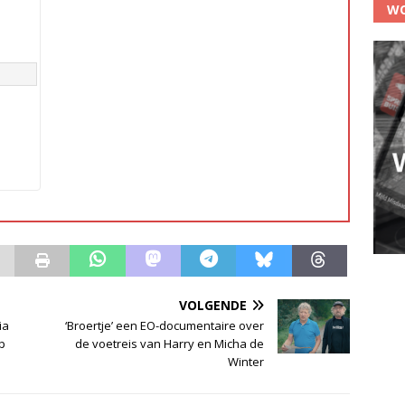
WO
VOLGENDE
ia
‘Broertje’ een EO-documentaire over
p
de voetreis van Harry en Micha de
Winter