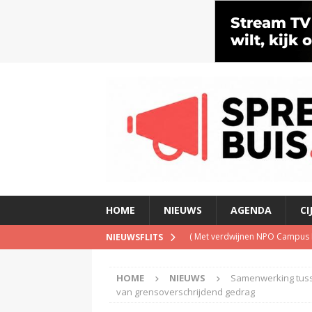
HOME
NIEUWS
AGENDA
CI
(
Met verdwijnen NPO Campus Ra
NIEUWSFLITS
(
Blog Guido van Nispen: Wie be
HOME
NIEUWS
Samenwerking tuss
(
PowNed doet aangifte na be
van grensoverschrijdend gedrag
(
Televisie wint snel terrein a