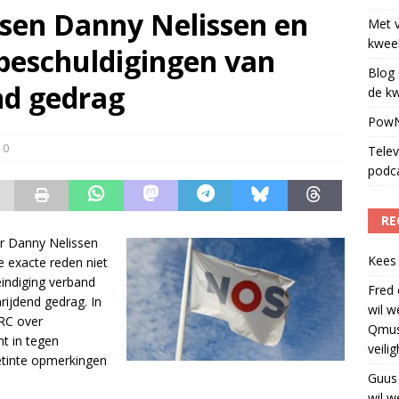
sen Danny Nelissen en
Met 
ulenschil voor Meta?
)
kweek
beschuldigingen van
Blog 
nd gedrag
de kw
PowN
0
Telev
podc
RE
r Danny Nelissen
Kees
e exacte reden niet
eëindiging verband
Fred
ijdend gedrag. In
wil w
NRC over
Qmus
t in tegen
veili
tinte opmerkingen
Guus
wil w