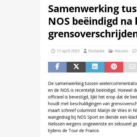
Samenwerking tus
(
Is de opgelegde boete een pe
NOS beëindigd na 
grensoverschrijde
17 april 2023
Redactie
Nieuws
De samenwerking tussen wielercommentato
en de NOS is recentelijk beëindigd. Hoewel d
officieel is bevestigd, lijkt het erop dat de b
houdt met beschuldigingen van grensoverschr
maart schreef columnist Marijn de Vries in 
wangedrag bij NOS Sport en diende een klach
Nelissen wegens ongewenste en seksueel ge
tijdens de Tour de France.