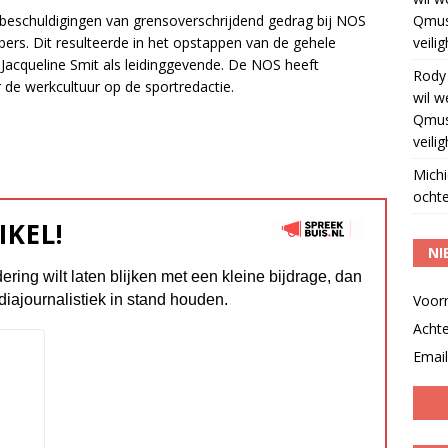
 beschuldigingen van grensoverschrijdend gedrag bij NOS
Qmus
rs. Dit resulteerde in het opstappen van de gehele
veili
n Jacqueline Smit als leidinggevende. De NOS heeft
Rody
de werkcultuur op de sportredactie.
wil w
Qmus
veili
Michi
ochte
IKEL!
NI
dering wilt laten blijken met een kleine bijdrage, dan
diajournalistiek in stand houden.
Voor
Acht
Email