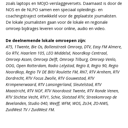
zoals laptops en MOJO-verslaggeversets. Daarnaast is door de
NOS en de NLPO samen een speciaal opleidings- en
coachingstraject ontwikkeld voor de geplaatste journalisten.
De lokale journalisten gaan voor de lokale en regionale
omroep bijdrages leveren voor online, audio en video.
De deelnemende lokale omroepen zijn:
AT5, 1Twente, Bie Os, Bollenstreek Omroep, DTV, Easy FM Almere,
Go RTV, Haarlem 105, LEO Middelsé, Noordkop Centraal,
Omroep Assen, Omroep Delft, Omroep Tilburg, Omroep Venlo,
OOG, Open Rotterdam, Radio Lelystad, Regio 8, Regio 90, Regio
Noordkop, Regio TV DE Bilt/ Roulette FM, RN7, RTV Arnhem, RTV
Dordrecht, RTV Focus Zwolle, RTV Gouwestad, RTV
Krimpenerwaard, RTV Lansingerland, Sleutelstad, RTV
Maastricht, RTV NOF, RTV Noordoost Twente, RTV Ronde Venen,
RTV Stichtse Vecht, RTV1, Schie, Slotstad RTV, Streekomroep de
Bevelanden, Studio 040, Weeff, WFM, WOS, Zo34, ZO-NWS,
ZuidWest TV / ZuidWest FM.