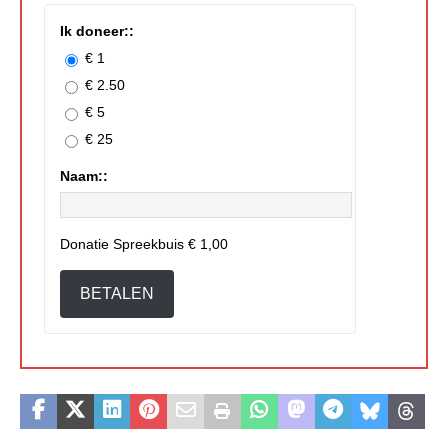
Ik doneer::
€ 1
€ 2.50
€ 5
€ 25
Naam::
Donatie Spreekbuis
€ 1,00
BETALEN