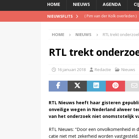
HOME
NIEUWS
AGENDA
CI
(
Pim van der Kolk overleden
)
NIEUWSFLITS
(
Man ‘opgesloten’ in Netflix-b
HOME
NIEUWS
RTL trekt onderzoe
(
Is de opgelegde boete een pe
(
Met verdwijnen NPO Campus Ra
RTL trekt onderzoe
(
Bob Scholte (Left Laser) haal
16 januari 2018
Redactie
Nieuws
RTL Nieuws heeft haar gis­te­ren ge­pu­
onveilige wegen in Nederland alweer ter
van het on­der­zoek niet on­om­sto­te­lijk v
RTL Nieuws: “Door een on­vol­ko­men­heid in de 
ca­tie niet met ze­ker­heid wor­den vast­ge­steld