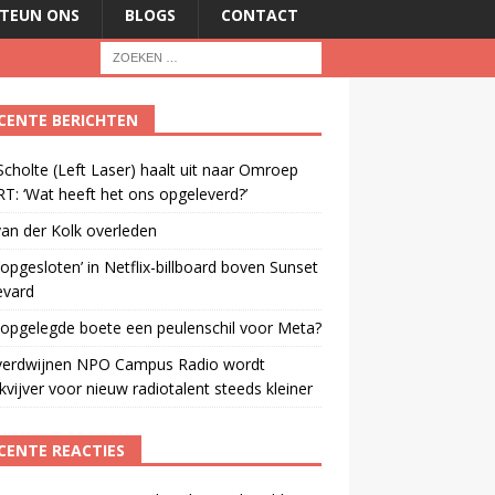
TEUN ONS
BLOGS
CONTACT
CENTE BERICHTEN
cholte (Left Laser) haalt uit naar Omroep
: ‘Wat heeft het ons opgeleverd?’
an der Kolk overleden
opgesloten’ in Netflix-billboard boven Sunset
evard
 opgelegde boete een peulenschil voor Meta?
verdwijnen NPO Campus Radio wordt
vijver voor nieuw radiotalent steeds kleiner
CENTE REACTIES