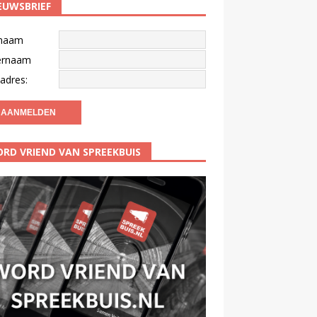
EUWSBRIEF
naam
ernaam
adres:
RD VRIEND VAN SPREEKBUIS