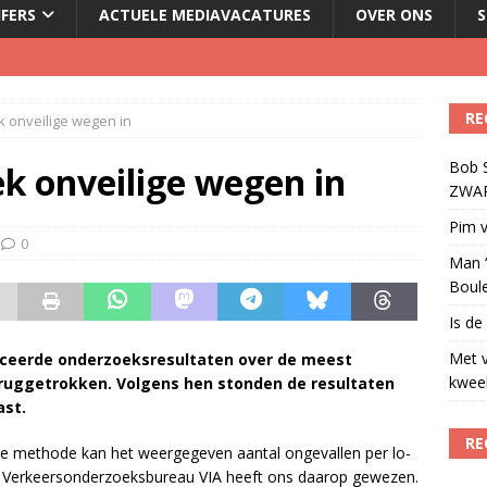
JFERS
ACTUELE MEDIAVACATURES
OVER ONS
S
illboard boven Sunset Boulevard
)
RE
k onveilige wegen in
ulenschil voor Meta?
)
Bob S
dio wordt kweekvijver voor nieuw radiotalent steeds kleiner
)
k onveilige wegen in
ZWART
t uit naar Omroep ZWART: ‘Wat heeft het ons opgeleverd?’
)
Pim v
0
Man ‘
Boul
Is de
Met 
bli­ceerde onderzoeksresultaten over de meest
kweek
uggetrokken. Volgens hen stonden de re­sul­ta­ten
ast.
RE
me­tho­de kan het weer­ge­ge­ven aan­tal on­ge­val­len per lo­
. Ver­keers­on­der­zoeks­bu­reau VIA heeft ons daar­op ge­we­zen.