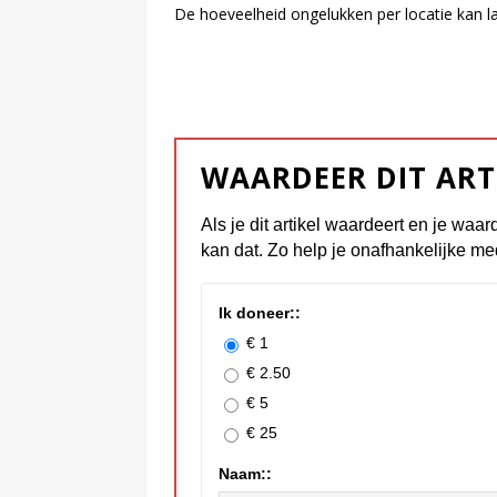
De hoe­veel­heid on­ge­luk­ken per lo­ca­tie kan l
WAARDEER DIT ART
Als je dit artikel waardeert en je waar
kan dat. Zo help je onafhankelijke me
Ik doneer::
€ 1
€ 2.50
€ 5
€ 25
Naam::