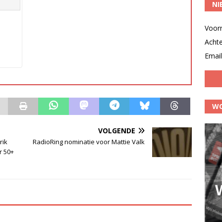
NI
Voor
Acht
Email
WO
VOLGENDE
rik
RadioRing nominatie voor Mattie Valk
r 50+