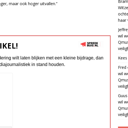
Bram
a­ger, maar ook ho­ger uit­val­len.”
Witze
ocht
haar 
Jeffre
wil w
Qmus
IKEL!
veili
Kees
dering wilt laten blijken met een kleine bijdrage, dan
diajournalistiek in stand houden.
Fred
wil w
Qmus
veili
Guus
wil w
Qmus
veili