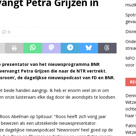
angt Petra Grijzen in
muzi
Fonos: een nieuwe muzikale ontmoetingsplek
)
Spoti
geva
Disne
0
Onder
strea
NPO S
we presentator van het nieuwsprogramma BNR
voor 
j vervangt Petra Grijzen die naar de NTR vertrekt.
sroom’, de dagelijkse nieuwspodcast van FD en BNR.
RE
et beide handen aangrijp. Ik heb er enorm veel zin in om
Denn
onze luisteraars elke dag door de avondspits te loodsen.
Witze
ocht
haar 
 Roos Abelman op Spitsuur: “Roos heeft zich vorig jaar
l bewezen als een uitstekende nieuwspresentator.
Patri
ze dagelijkse nieuwspodcast ‘Newsroom’ heel goed op de
Witze