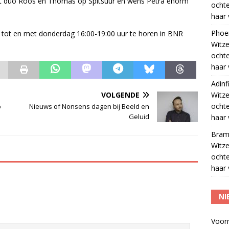
 het duo Roos en Thomas op Spitsuur en wens Petra enorm
ocht
haar 
Phoe
tot en met donderdag 16:00-19:00 uur te horen in BNR
Witze
ocht
haar 
Adinf
VOLGENDE
Witze
ocht
o
Nieuws of Nonsens dagen bij Beeld en
Geluid
haar 
Bram
Witze
ocht
haar 
NI
Voor