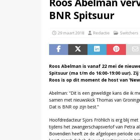
Roos Abelman verv
(
Beeld & Geluid presenteert 
BNR Spitsuur
29 maart 2018
Redactie
Switchers
Roos Abelman is vanaf 22 mei de nieu
Spitsuur (ma t/m do 16:00-19:00 uur). Zi
Roos is op dit moment de host van ‘New
Abelman: “Dit is een geweldige kans die ik m
samen met nieuwskick Thomas van Groningen 
Dat is BNR op zijn best.”
Hoofdredacteur Sjors Fröhlich is erg blij met
tijdens het zwangerschapsverlof van Petra a
Bovendien heeft ze de afgelopen periode on