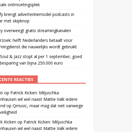
kale ontmoetingsplek
fy brengt advertentiemodel podcasts in
ar met skipknop
y overweegt gratis streamingkanalen
zoek: helft Nederlanders betaalt voor
mingdienst die nauwelijks wordt gebruikt
oul & Jazz stopt al per 1 september, goed
besparing van bijna 250.000 euro
CENTE REACTIES
is
op
Patrick Kicken: Miljuschka
nhausen wil wel naast Mattie Valk iedere
end op Qmusic, maar mag dat niet vanwege
veiligheid
ck Kicken
op
Patrick Kicken: Miljuschka
nhausen wil wel naast Mattie Valk iedere