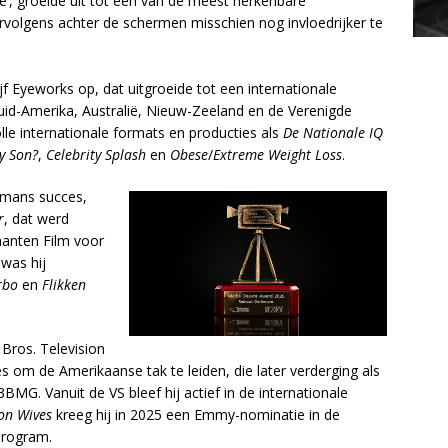
e’, groeide uit tot een van de meest herkenbare
volgens achter de schermen misschien nog invloedrijker te
jf Eyeworks op, dat uitgroeide tot een internationale
uid-Amerika, Australië, Nieuw-Zeeland en de Verenigde
le internationale formats en producties als
De Nationale IQ
y Son?
,
Celebrity Splash
en
Obese
/
Extreme Weight Loss
.
emans succes,
r
, dat werd
anten Film voor
was hij
rbo
en
Flikken
Bros. Television
 om de Amerikaanse tak te leiden, die later verderging als
MG. Vanuit de VS bleef hij actief in de internationale
on Wives
kreeg hij in 2025 een Emmy-nominatie in de
Program.