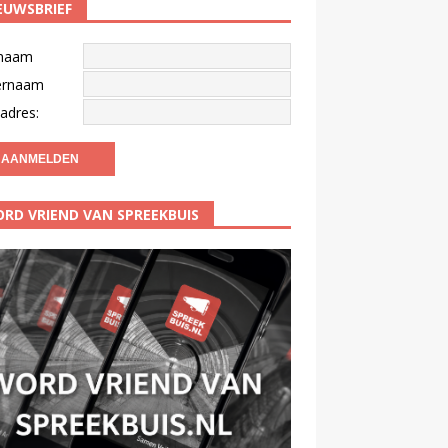
EUWSBRIEF
naam
ernaam
adres:
RD VRIEND VAN SPREEKBUIS