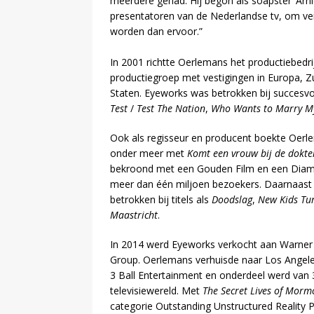
meerdere gehad. Hij begon als soapster ‘Arni
presentatoren van de Nederlandse tv, om ver
worden dan ervoor.”
In 2001 richtte Oerlemans het productiebedri
productiegroep met vestigingen in Europa, Z
Staten. Eyeworks was betrokken bij succesvol
Test
/
Test The Nation
,
Who Wants to Marry M
Ook als regisseur en producent boekte Oerl
onder meer met
Komt een vrouw bij de dokte
bekroond met een Gouden Film en een Diam
meer dan één miljoen bezoekers. Daarnaast 
betrokken bij titels als
Doodslag
,
New Kids Tu
Maastricht
.
In 2014 werd Eyeworks verkocht aan Warner 
Group. Oerlemans verhuisde naar Los Angeles
3 Ball Entertainment en onderdeel werd van 3B
televisiewereld. Met
The Secret Lives of Morm
categorie Outstanding Unstructured Reality 