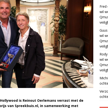
Fred
wil w
Qmus
veili
Guus
wil w
Qmus
veili
Rody
wil w
Qmus
veili
Michi
ochte
Verz
ochte
 Hollywood is Reinout Oerlemans verrast met de
prijs van Spreekbuis.nl, in samenwerking met