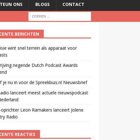
TEUN ONS
BLOGS
CONTACT
CENTE BERICHTEN
isie wint snel terrein als apparaat voor
asts
rijving negende Dutch Podcast Awards
end
jf je nu in voor de Spreekbuis.nl Nieuwsbrief
adio lanceert meest actuele nieuwspodcast
Nederland
oprichter Leon Ramakers lanceert Jolene
try Radio
CENTE REACTIES