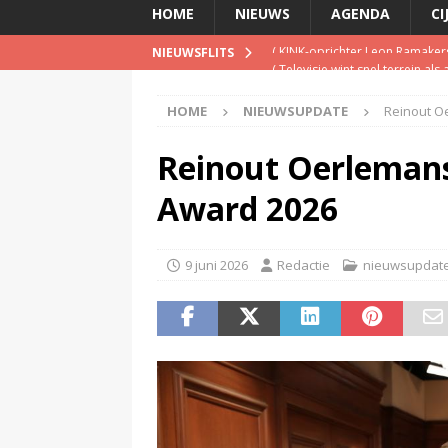
HOME
NIEUWS
AGENDA
CI
(
Televisie wint snel terrein a
NIEUWSFLITS
(
Inschrijving negende Dutch 
HOME
NIEUWSUPDATE
Reinout O
(
Schrijf je nu in voor de Spree
(
TalkRadio lanceert meest ac
Reinout Oerleman
(
KINK-oprichter Leon Ramakers
Award 2026
9 juni 2026
Redactie
nieuwsupdat