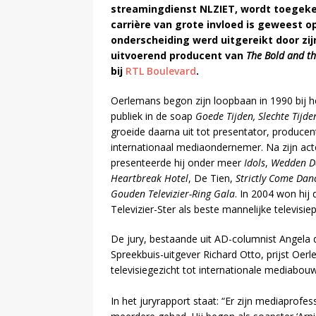
streamingdienst NLZIET, wordt toegeken
carrière van grote invloed is geweest 
onderscheiding werd uitgereikt door zijn
uitvoerend producent van
The Bold and th
bij
RTL Boulevard
.
Oerlemans begon zijn loopbaan in 1990 bij h
publiek in de soap
Goede Tijden, Slechte Tijde
groeide daarna uit tot presentator, producen
internationaal mediaondernemer. Na zijn act
presenteerde hij onder meer
Idols
,
Wedden Da
Heartbreak Hotel
, De Tien,
Strictly Come Dan
Gouden Televizier-Ring Gala
. In 2004 won hij 
Televizier-Ster als beste mannelijke televisie
De jury, bestaande uit AD-columnist Angela 
Spreekbuis-uitgever Richard Otto, prijst Oerl
televisiegezicht tot internationale mediabouw
In het juryrapport staat: “Er zijn mediaprofe