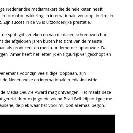
nige Nederlandse mediamakers die de hele keten heeft
n formatontwikkeling, in internationale verkoop, in film, in
 Zijn succes in de VS is uitzonderlijke prestatie.”
nt de spotlights zoeken en van de daken schreeuwen hoe
ns die afgelopen jaren buiten het zicht van de meeste
taan als producent en media-ondernemer opbouwde. Dat
‘Arnie’ heeft het letterlijk en figuurlijk ver geschopt en
lemans voor zijn veelzijdige loopbaan, zijn
p de Nederlandse en internationale media-industrie.
ik de Media Oeuvre Award mag ontvangen. Het maakt deze
uitgereikt door mijn goede vriend Brad Bell. Hij nodigde me
apserie; de plek waar het voor mij ooit allemaal begon.”