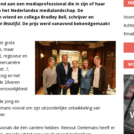
NI
d aan een mediaprofessional die in zijn of haar
op het Nederlandse medialandschap. De
Voor
 vriend en collega Bradley Bell, schrijver en
e Beautiful
.
De prijs werd vanavond bekendgemaakt
Acht
Email
et grote
n
, maar
t, regisseur en
eercarrière
WO
t..?
,
cing
en het
de Zilveren
persoonlijkheid.
de Jong en
emans vooral om zijn uitzonderlijke ontwikkeling van
er.
ssionals die één carrière hebben. Reinout Oerlemans heeft er