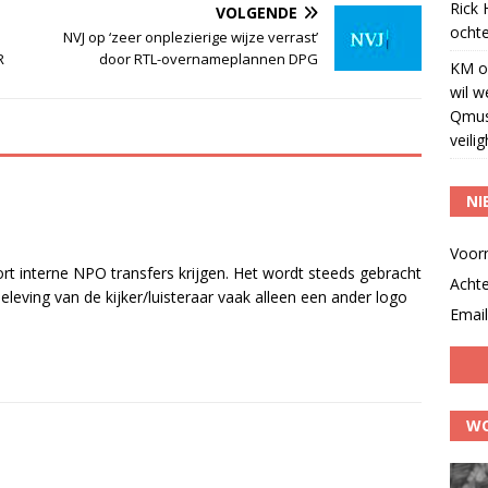
Rick
VOLGENDE
ochte
NVJ op ‘zeer onplezierige wijze verrast’
R
door RTL-overnameplannen DPG
KM
o
wil w
Qmus
veili
NI
Voor
ort interne NPO transfers krijgen. Het wordt steeds gebracht
Acht
beleving van de kijker/luisteraar vaak alleen een ander logo
Email
WO