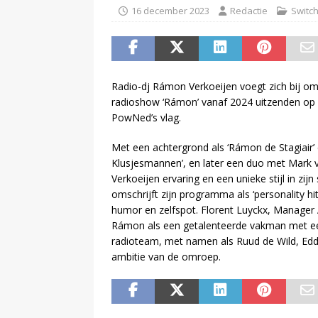
16 december 2023
Redactie
Switc
Radio-dj Rámon Verkoeijen voegt zich bij o
radioshow ‘Rámon’ vanaf 2024 uitzenden o
PowNed’s vlag.
Met een achtergrond als ‘Rámon de Stagiair’ 
Klusjesmannen’, en later een duo met Mark 
Verkoeijen ervaring en een unieke stijl in zijn
omschrijft zijn programma als ‘personality h
humor en zelfspot. Florent Luyckx, Manager
Rámon als een getalenteerde vakman met een
radioteam, met namen als Ruud de Wild, Edd
ambitie van de omroep.