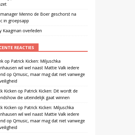
mzet
manager Menno de Boer geschorst na
ic in groepsapp
ey Kaagman overleden
CENTE REACTIES
ek
op
Patrick Kicken: Miljuschka
nhausen wil wel naast Mattie Valk iedere
end op Qmusic, maar mag dat niet vanwege
veiligheid
ck Kicken
op
Patrick Kicken: Dit wordt de
ndshow die uiteindelijk gaat winnen
ck Kicken
op
Patrick Kicken: Miljuschka
nhausen wil wel naast Mattie Valk iedere
end op Qmusic, maar mag dat niet vanwege
veiligheid