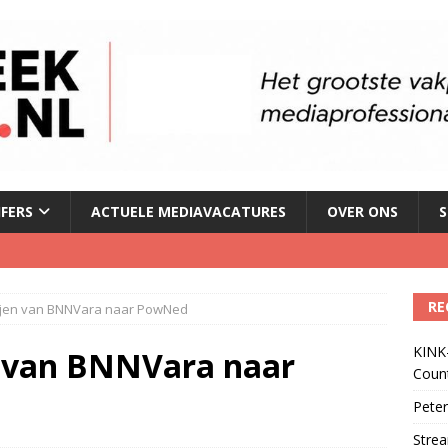
JFERS
ACTUELE MEDIAVACATURES
OVER ONS
S
le tv voor het eerst in omzet
)
RE
jen van BNNVara naar PowNed
geschorst na dickpic in groepsapp
)
KINK-
 van BNNVara naar
Coun
 lanceert Jolene Country Radio
)
Peter
Strea