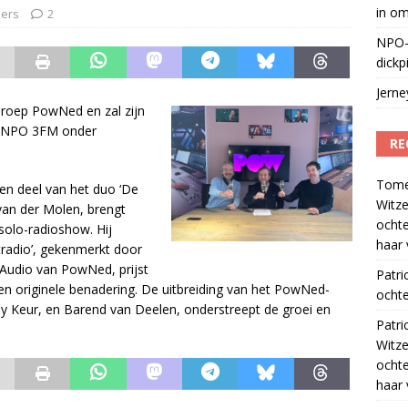
in o
hers
2
NPO-
dickp
Jern
mroep PowNed en zal zijn
p NPO 3FM onder
RE
Tom
en deel van het duo ‘De
Witze
van der Molen, brengt
ocht
 solo-radioshow. Hij
haar 
itradio’, gekenmerkt door
 Audio van PowNed, prijst
Patri
 originele benadering. De uitbreiding van het PowNed-
ochte
y Keur, en Barend van Deelen, onderstreept de groei en
Patri
Witze
ocht
haar 