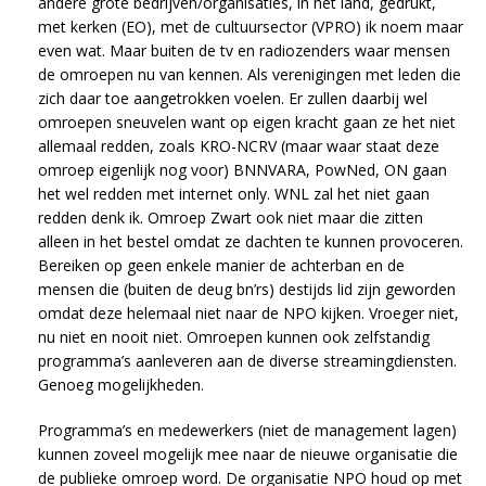
andere grote bedrijven/organisaties, in het land, gedrukt,
met kerken (EO), met de cultuursector (VPRO) ik noem maar
even wat. Maar buiten de tv en radiozenders waar mensen
de omroepen nu van kennen. Als verenigingen met leden die
zich daar toe aangetrokken voelen. Er zullen daarbij wel
omroepen sneuvelen want op eigen kracht gaan ze het niet
allemaal redden, zoals KRO-NCRV (maar waar staat deze
omroep eigenlijk nog voor) BNNVARA, PowNed, ON gaan
het wel redden met internet only. WNL zal het niet gaan
redden denk ik. Omroep Zwart ook niet maar die zitten
alleen in het bestel omdat ze dachten te kunnen provoceren.
Bereiken op geen enkele manier de achterban en de
mensen die (buiten de deug bn’rs) destijds lid zijn geworden
omdat deze helemaal niet naar de NPO kijken. Vroeger niet,
nu niet en nooit niet. Omroepen kunnen ook zelfstandig
programma’s aanleveren aan de diverse streamingdiensten.
Genoeg mogelijkheden.
Programma’s en medewerkers (niet de management lagen)
kunnen zoveel mogelijk mee naar de nieuwe organisatie die
de publieke omroep word. De organisatie NPO houd op met