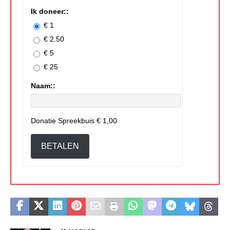
Ik doneer::
€ 1
€ 2.50
€ 5
€ 25
Naam::
Donatie Spreekbuis
€ 1,00
BETALEN