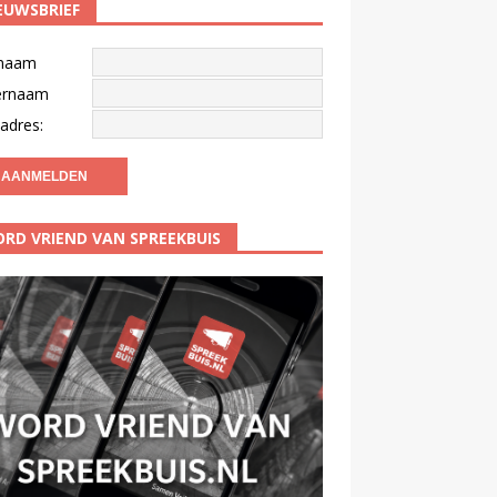
EUWSBRIEF
naam
ernaam
adres:
RD VRIEND VAN SPREEKBUIS