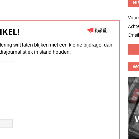
NI
Voor
Acht
IKEL!
Email
dering wilt laten blijken met een kleine bijdrage, dan
diajournalistiek in stand houden.
WO