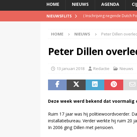
HOME
NIEUWS
AGENDA
CI
(
Inschrijving negende Dutch 
NIEUWSFLITS
(
Schrijf je nu in voor de Spree
HOME
NIEUWS
Peter Dillen overl
(
TalkRadio lanceert meest ac
(
KINK-oprichter Leon Ramakers
Peter Dillen overl
(
Televisie wint snel terrein a
13 januari 2018
Redactie
Nieuws
Deze week werd bekend dat voormalig o
Ruim 17 jaar was hij politiewoordvoerder. D
installatiebureau. Verder werkte hij ruim 2
In 2006 ging Dillen met pensioen.