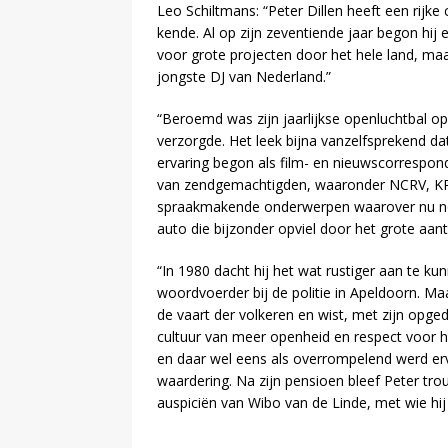
Leo Schiltmans: “Peter Dillen heeft een rijke 
kende. Al op zijn zeventiende jaar begon hij e
voor grote projecten door het hele land, maar
jongste DJ van Nederland.”
“Beroemd was zijn jaarlijkse openluchtbal op 
verzorgde. Het leek bijna vanzelfsprekend dat
ervaring begon als film- en nieuwscorresponde
van zendgemachtigden, waaronder NCRV, KRO
spraakmakende onderwerpen waarover nu nog
auto die bijzonder opviel door het grote aant
“In 1980 dacht hij het wat rustiger aan te k
woordvoerder bij de politie in Apeldoorn. M
de vaart der volkeren en wist, met zijn opge
cultuur van meer openheid en respect voor h
en daar wel eens als overrompelend werd erva
waardering. Na zijn pensioen bleef Peter t
auspiciën van Wibo van de Linde, met wie hij 