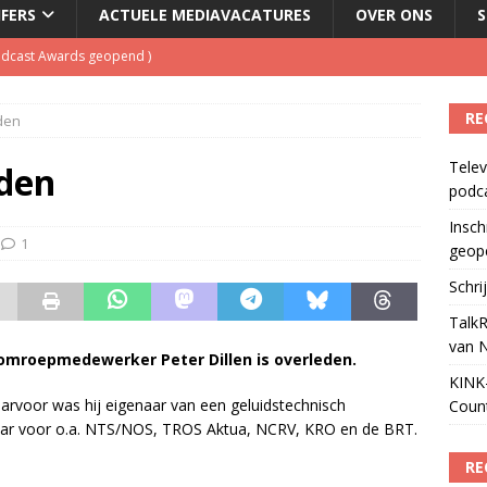
JFERS
ACTUELE MEDIAVACATURES
OVER ONS
S
Podcast Awards geopend
)
kbuis.nl Nieuwsbrief
)
RE
eden
tuele nieuwspodcast van Nederland
)
Telev
 lanceert Jolene Country Radio
)
eden
podc
ls apparaat voor podcasts
)
Insch
1
geop
Schri
TalkR
van 
mroepmedewerker Peter Dillen is overleden.
KINK-
aarvoor was hij eigenaar van een geluidstechnisch
Coun
0 jaar voor o.a. NTS/NOS, TROS Aktua, NCRV, KRO en de BRT.
RE