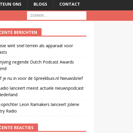
TEUN ONS
BLOGS
CONTACT
CENTE BERICHTEN
isie wint snel terrein als apparaat voor
asts
rijving negende Dutch Podcast Awards
end
jf je nu in voor de Spreekbuis.nl Nieuwsbrief
adio lanceert meest actuele nieuwspodcast
Nederland
oprichter Leon Ramakers lanceert Jolene
try Radio
CENTE REACTIES