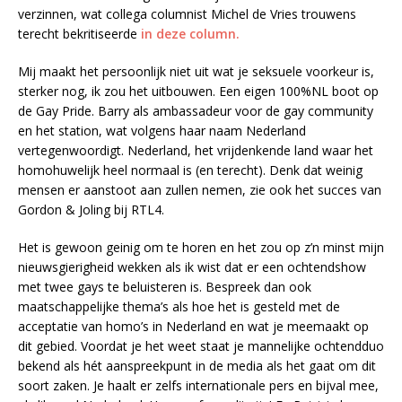
verzinnen, wat collega columnist Michel de Vries trouwens
terecht bekritiseerde
in deze column.
Mij maakt het persoonlijk niet uit wat je seksuele voorkeur is,
sterker nog, ik zou het uitbouwen. Een eigen 100%NL boot op
de Gay Pride. Barry als ambassadeur voor de gay community
en het station, wat volgens haar naam Nederland
vertegenwoordigt. Nederland, het vrijdenkende land waar het
homohuwelijk heel normaal is (en terecht). Denk dat weinig
mensen er aanstoot aan zullen nemen, zie ook het succes van
Gordon & Joling bij RTL4.
Het is gewoon geinig om te horen en het zou op z’n minst mijn
nieuwsgierigheid wekken als ik wist dat er een ochtendshow
met twee gays te beluisteren is. Bespreek dan ook
maatschappelijke thema’s als hoe het is gesteld met de
acceptatie van homo’s in Nederland en wat je meemaakt op
dit gebied. Voordat je het weet staat je mannelijke ochtendduo
bekend als hét aanspreekpunt in de media als het gaat om dit
soort zaken. Je haalt er zelfs internationale pers en bijval mee,