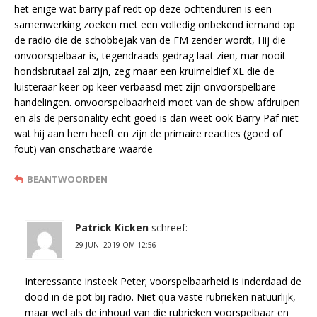
het enige wat barry paf redt op deze ochtenduren is een
samenwerking zoeken met een volledig onbekend iemand op
de radio die de schobbejak van de FM zender wordt, Hij die
onvoorspelbaar is, tegendraads gedrag laat zien, mar nooit
hondsbrutaal zal zijn, zeg maar een kruimeldief XL die de
luisteraar keer op keer verbaasd met zijn onvoorspelbare
handelingen. onvoorspelbaarheid moet van de show afdruipen
en als de personality echt goed is dan weet ook Barry Paf niet
wat hij aan hem heeft en zijn de primaire reacties (goed of
fout) van onschatbare waarde
BEANTWOORDEN
Patrick Kicken
schreef:
29 JUNI 2019 OM 12:56
Interessante insteek Peter; voorspelbaarheid is inderdaad de
dood in de pot bij radio. Niet qua vaste rubrieken natuurlijk,
maar wel als de inhoud van die rubrieken voorspelbaar en