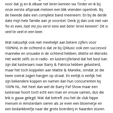
voor dat jij en ik elkaar net leren kennen via Tinder en ik bij
onze eerste afspraak meteen een blik vrienden opentrek. Bij
de tweede date een complete band meeneem. En bij de derde
date mijn hele familie aan je voorstel. Denk jij dan ook niet van
‘ho es even, laat me jou eerst eens wat beter leren kennen!’
. Dit is
veel te veel in een keer.
Wat natuurlijk ook niet meehelpt aan betere cijfers voor
100%NL in de ochtend is dat ze bij QMusic ook een succesvol
manneke en vrouwke in de ochtend hebben.
Mattie en Marieke
.
Het werkt zelfs zo in radio- en luistercijferland dat het best kan
zijn dat luisteraars naar Barry & Patricia hebben geluisterd,
maar het toch koppelen aan Mattie & Marieke, omdat ze die
twee overal zagen hangen op straat. En eerlijk is eerlijk: het
zijn bekendere koppen en namen dan hun concurrenten bij
100% NL. Het heet dan wel de Barry Paf Show maar een
luisteraar hoort toch echt een man en vrouw samen, dus die
link is gauw gelegd. Wat dat betreft zou het de club hippe
mensen in Amsterdam sieren als ze even een bloemetje en
een bedankbriefje naar die grote boerderij in Naarden sturen.