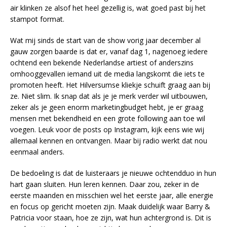
air klinken ze alsof het heel gezellig is, wat goed past bij het
stampot format.
Wat mij sinds de start van de show vorig jaar december al
gauw zorgen baarde is dat er, vanaf dag 1, nagenoeg iedere
ochtend een bekende Nederlandse artiest of anderszins
omhooggevallen iemand uit de media langskomt die iets te
promoten heeft. Het Hilversumse kliekje schuift graag aan bij
ze. Niet slim. Ik snap dat als je je merk verder wil uitbouwen,
zeker als je geen enorm marketingbudget hebt, je er graag
mensen met bekendheid en een grote following aan toe wil
voegen. Leuk voor de posts op Instagram, kijk eens wie wij
allemaal kennen en ontvangen. Maar bij radio werkt dat nou
eenmaal anders.
De bedoeling is dat de luisteraars je nieuwe ochtendduo in hun
hart gaan sluiten. Hun leren kennen. Daar zou, zeker in de
eerste maanden en misschien wel het eerste jaar, alle energie
en focus op gericht moeten zijn. Maak duidelijk waar Barry &
Patricia voor staan, hoe ze zijn, wat hun achtergrond is. Dit is