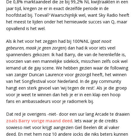
De 0,8% marktaandeel die ze bij 99,2% NL kwijtraakten in een
jaar tijd, kregen ze er in exact dezelfde periode in de
hoofdstad bij. Toeval? Waarschijnlijk wel, want Sky Radio heeft
het meest te lijden onder het hernieuwde succes van Q, maar
opvallend is het wel.
Als ik het voor het zeggen had bij 100%NL (
gaat nooit
gebeuren, maak je geen zorgen
) dan had ik voor iets veel
spannenders gekozen: Ik had Barry, die van de herenliefde is,
voorzien van een mannelijke sidekick, misschien zelfs ook wel
iemand uit de gay scene. We hebben gezien waar de following
van zanger Duncan Laurence voor gezorgd heeft, het winnen
van het Songfestival voor Nederland. In de gay community
hangt een sterk gevoel van ‘wij tegen de rest’. Als je die groep
voor je weet te winnen dan heb je er in een klap een hoop
fans en ambassadeurs voor je radiomerk bij.
Dat red je overigens -niet- door een uur lang Arcade te draaien
zoals Barry vorige maand deed
. Iets waar je de credits
sowieso niet voor krijgt aangezien Giel Beelen dit al vaker
deed. En met hem nog 10 andere jocks die niks beters kunnen