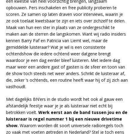
een kwestie van heel voorzichtig brengen, langzaam
opbouwen. Pers inschakelen en free publicity proberen te
scoren. Ze samen op laten draven voor interviews, waarin je
ze ook toelaat kwetsbaar te zijn en iets over zichzelf te delen.
Maak van hun een ster in plaats van ze ondergeschikt te
maken aan de sterren die langskomen. Want wij radio insiders
kennen Barry Paf en Patricia van Liemt wel, maar de
gemiddelde luisteraar? Wat je wil is een consistente
ochtendshow die iedere ochtend weer datgene brengt
waardoor je een dag eerder bleef luisteren. Met iedere dag
maar weer een andere gast of gasten is de sfeer en toon van
de show toch steeds net weer anders. Schrikt de luisteraar af,
die, zeker ’s ochtends, een routine heeft waar hij of zij zich aan
vasthoudt.
Met dagelijks BN’ers in de studio wordt het ook al gauw een
afstandelijk feestje waar je je als luisteraar niet echt bij
betrokken voelt.
Werk eerst aan de band tussen jou en de
luisteraar is regel nummer 1 bij een nieuwe drivetime
show.
Waarom worden dit soort universele radioregels toch
zo vaak met voeten getreden in Nederland? Stel je toch eens