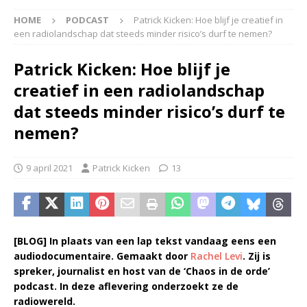
HOME
PODCAST
Patrick Kicken: Hoe blijf je creatief in
een radiolandschap dat steeds minder risico’s durf te nemen?
Patrick Kicken: Hoe blijf je
creatief in een radiolandschap
dat steeds minder risico’s durf te
nemen?
9 april 2021
Patrick Kicken
13
[BLOG] In plaats van een lap tekst vandaag eens een
audiodocumentaire. Gemaakt door
Rachel Levi
. Zij is
spreker, journalist en host van de ‘Chaos in de orde’
podcast.
In deze aflevering onderzoekt ze de
radiowereld.