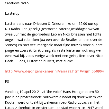
Creatieve radio
Luistertip
Luister eens naar Driessen & Driessen, zo om 15.00 uur op
NH Radio. Een gezellig gestoorde zaterdagmiddagshow van
twee uur met de gebroeders Leo en Nico Driessen met lichte
ongein, wat rubrieken (oa een over de Beatles en een over de
Stones) en met veel marginale maar fijne muziek voor oudere
jongeren zoals ik. En ik draag als vaste luisteraar ook nog wel
eens wat bij, zoals vorige week met een geinig item over Nico
Haak … Lees, luistert en huivert, met audio:
http://www.dejongenskamer.nl/varia99.htm#vrijmibo0904
PS
Vandaag 10 april 20-21 zit ’the voice’ Hans Hoogendoorn 50
jaar in de professionele radiowereld nadat hij door Willem van
Kooten werd ontdekt bij ziekenomroep Radio Lucas van het
Lucas ziekenhuis in Amsterdam, de stad waar hij in 1947 werd