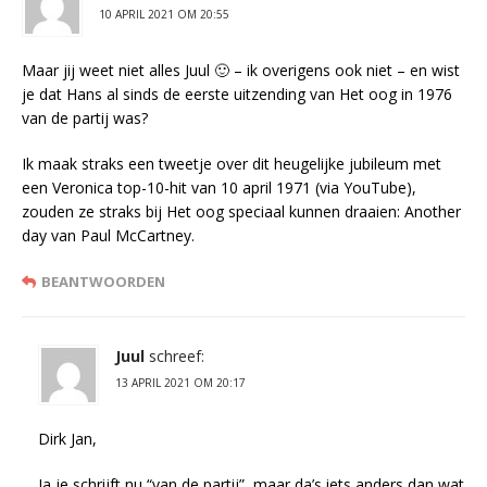
10 APRIL 2021 OM 20:55
Maar jij weet niet alles Juul 🙂 – ik overigens ook niet – en wist
je dat Hans al sinds de eerste uitzending van Het oog in 1976
van de partij was?
Ik maak straks een tweetje over dit heugelijke jubileum met
een Veronica top-10-hit van 10 april 1971 (via YouTube),
zouden ze straks bij Het oog speciaal kunnen draaien: Another
day van Paul McCartney.
BEANTWOORDEN
Juul
schreef:
13 APRIL 2021 OM 20:17
Dirk Jan,
Ja je schrijft nu “van de partij” ,maar da’s iets anders dan wat