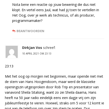
Nota bene een reactie op jouw bewering die dus niet
klopt. En vertel eens Juul, wat had jij toen te vertellen in
Het Oog, over je werk als technicus, of als producer,
programmamaker?
BEANTWOORDEN
DirkJan Vos
schreef:
10 APRIL 2021 OM 23:13
23:13
Met het oog op morgen net begonnen, maar opende niet met
de stem van Hans Hoogendoorn, maar werd de klassieke
openingszin uitgesproken door Rob Trip en presentator van
vanavond Sheila Sitalsing, want zo zei Sheila daarna, Hans
heeft na 50 jaar radio eindelijk eens een dagje vrij om zijn
jubileumfeestje te vieren. Hoewel, straks om 5 voor 12 komt ie
nog aan de telefoon om over zijn stem te praten. Dus ….