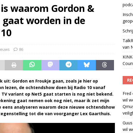
t is waarom Gordon &
podc
ls apparaat voor podcasts
)
Insch
 gaat worden in de
geop
 10
Schri
TalkR
van 
ieuws
86
KINK-
Coun
RE
k uit: Gordon en Froukje gaan, zoals je hier op
on lezen, de ochtendshow doen bij Radio 10 vanaf
Fred
TV variant op Net5 gaat starten is nog niet bekend.
wil w
rekening gaat nemen ook nog niet, maar ik zet mijn
Qmus
 we eens analyseren waarom deze nieuwe ochtendshow
veili
tegenstelling tot die van voorganger Lex Gaarthuis.
Guus
wil w