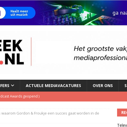
JFERS
ACTUELE MEDIAVACATURES
OVER ONS
S
Podcast Awards geopend
)
kbuis.nl Nieuwsbrief
)
RE
t is waarom Gordon & Froukje een succes gaat worden in de
tuele nieuwspodcast van Nederland
)
Telev
 lanceert Jolene Country Radio
)