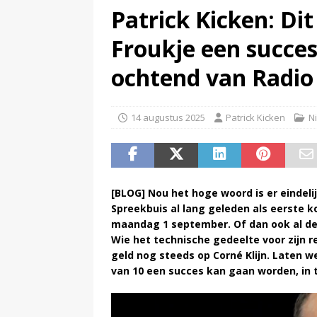
Patrick Kicken: Di
(
Televisie wint snel terrein a
Froukje een succes
ochtend van Radio
14 augustus 2025
Patrick Kicken
N
[BLOG] Nou het hoge woord is er eindelij
Spreekbuis al lang geleden als eerste k
maandag 1 september. Of dan ook al de 
Wie het technische gedeelte voor zijn 
geld nog steeds op Corné Klijn. Laten
van 10 een succes kan gaan worden, in 