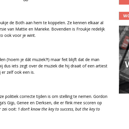
WO
kje de Both aan hem te koppelen. Ze kennen elkaar al
rsie van Mattie en Marieke. Bovendien is Froukje redelijk
 zo ook voor je wint.
n (‘noem je dát muziek?!) maar feit blijft dat de man
j dus iets zegt over de muziek die hij draait of een artiest
er zelf ook een is.
e politiek correcte tijden is om stelling te nemen. Gordon
ega’s Gijp, Genee en Derksen, die er flink mee scoren op
 zei ooit:
‘I don’t know the key to success, but the key to