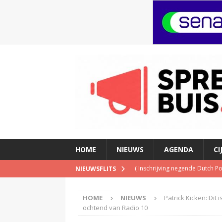
HOME
NIEUWS
AGENDA
CI
(
Inschrijving negende Dutch 
NIEUWSFLITS
(
Schrijf je nu in voor de Spree
HOME
NIEUWS
Patrick Kicken: Di
(
TalkRadio lanceert meest ac
ochtend van Radio 10
(
KINK-oprichter Leon Ramakers