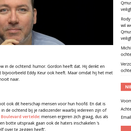
Qmus
veili
Rody
wil w
Qmus
veili
Michi
ochte
Verz
ow in de ochtend: humor. Gordon heeft dat. Hij denkt en
ochte
at bijvoorbeeld Eddy Keur ook heeft. Maar omdat hij het met
ooit naar.
NI
Voor
toot ook dit heerschap mensen voor hun hoofd. En dat is
Acht
s in de ochtend bij je radiozender waarbij iedereen zijn of
L Boulevard vertelde
: mensen ergeren zich graag, dus als
Email
en botte uitspraak gaan ook de haters inschakelen ‘s
lf over te zeggen heeft’.