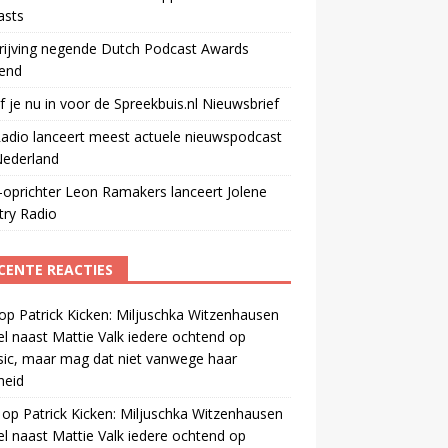
asts
rijving negende Dutch Podcast Awards
end
jf je nu in voor de Spreekbuis.nl Nieuwsbrief
adio lanceert meest actuele nieuwspodcast
Nederland
oprichter Leon Ramakers lanceert Jolene
try Radio
CENTE REACTIES
op
Patrick Kicken: Miljuschka Witzenhausen
el naast Mattie Valk iedere ochtend op
ic, maar mag dat niet vanwege haar
gheid
op
Patrick Kicken: Miljuschka Witzenhausen
el naast Mattie Valk iedere ochtend op