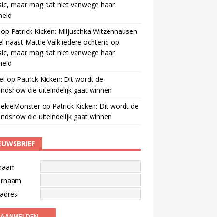
ic, maar mag dat niet vanwege haar
gheid
op
Patrick Kicken: Miljuschka Witzenhausen
el naast Mattie Valk iedere ochtend op
ic, maar mag dat niet vanwege haar
gheid
el
op
Patrick Kicken: Dit wordt de
ndshow die uiteindelijk gaat winnen
oekieMonster
op
Patrick Kicken: Dit wordt de
ndshow die uiteindelijk gaat winnen
EUWSBRIEF
naam
ernaam
adres: