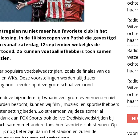
ocht
haar 
Radi
Witze
tregelen nu niet meer hun favoriete club in het
ocht
lossing. In de 10 bioscopen van Pathé die gevestigd
haar 
den vanaf zaterdag 12 september wekelijks de
Radi
vertoond. Zo kunnen voetballiefhebbers toch samen
Witze
 zien.
ocht
haar 
 populaire voetbalwedstrijden, zoals de finales van de
 en WK’s. Deze voorstellingen werden altijd zeer
Radi
og nooit eerder op deze grote schaal vertoond.
Witze
ocht
n deze bijzondere tijd waarin veel grote evenementen niet
haar 
n bezocht, kunnen wij film-, muziek- en sportliefhebbers
meter setting bieden. Zo streamden wij deze zomer al
ank aan FOX Sports ook de live Eredivisiewedstrijden bij.
NI
och samen met andere fans hun favoriete club steunen. Op
ijk nog beter zijn dan in het stadion en zullen de
Voor