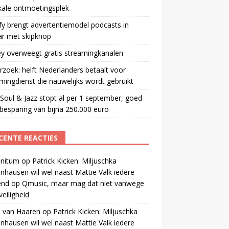
kale ontmoetingsplek
fy brengt advertentiemodel podcasts in
ar met skipknop
y overweegt gratis streamingkanalen
zoek: helft Nederlanders betaalt voor
mingdienst die nauwelijks wordt gebruikt
oul & Jazz stopt al per 1 september, goed
besparing van bijna 250.000 euro
CENTE REACTIES
initum
op
Patrick Kicken: Miljuschka
nhausen wil wel naast Mattie Valk iedere
end op Qmusic, maar mag dat niet vanwege
veiligheid
 van Haaren
op
Patrick Kicken: Miljuschka
nhausen wil wel naast Mattie Valk iedere