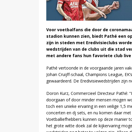
Voor voetbalfans die door de coronamaa
stadion kunnen zien, biedt Pathé een op
zijn in steden met Eredivisieclubs wor
wedstrijden van de clubs uit die stad 
met andere fans hun favoriete club live
Pathé vertoonde in de voorgaande jaren vaker
Johan Cruijff-schaal, Champions League, EK’s
gewaardeerd. De Eredivisiewedstrijden zijn n
Doron Kurz, Commercieel Directeur Pathé: “I
doorgaan of door minder mensen mogen worde
toch een unieke ervaring in een veilige 1,5 
concerten en dj sets, en nu komen daar met d
Voetballiefhebbers kunnen op deze manier t
het grote witte doek zal de kijkervaring mogel