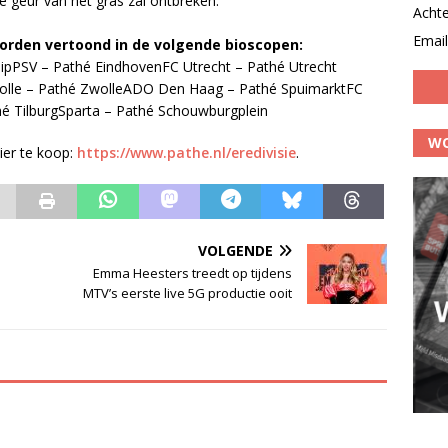
de geur van het gras zal ontbreken.”
Acht
Email
orden vertoond in de volgende bioscopen:
ipPSV – Pathé EindhovenFC Utrecht – Pathé Utrecht
wolle – Pathé ZwolleADO Den Haag – Pathé SpuimarktFC
hé TilburgSparta – Pathé Schouwburgplein
WO
ier te koop:
https://www.pathe.nl/eredivisie
.
VOLGENDE
Emma Heesters treedt op tijdens
MTV’s eerste live 5G productie ooit