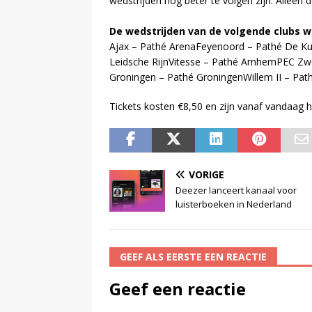
wedstrijden nog beter te volgen zijn. Alleen 
De wedstrijden van de volgende clubs w
Ajax – Pathé ArenaFeyenoord – Pathé De Ku
Leidsche RijnVitesse – Pathé ArnhemPEC Z
Groningen – Pathé GroningenWillem II – Pat
Tickets kosten €8,50 en zijn vanaf vandaag h
VORIGE
Deezer lanceert kanaal voor
luisterboeken in Nederland
GEEF ALS EERSTE EEN REACTIE
Geef een reactie