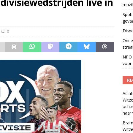
ivisiewedstrijden live in
muzi
Fonos: een nieuwe muzikale ontmoetingsplek
)
Spoti
geva
Disne
0
Onder
strea
NPO S
voor 
RE
Adinf
Witze
ocht
haar 
Bram
Witze