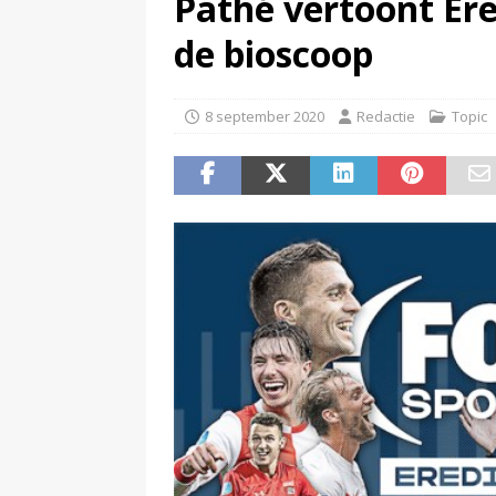
Pathé vertoont Ered
(
Beeld & Geluid presenteert 
de bioscoop
8 september 2020
Redactie
Topic