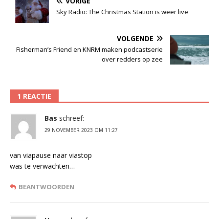
VORIGE
Sky Radio: The Christmas Station is weer live
VOLGENDE
Fisherman’s Friend en KNRM maken podcastserie
over redders op zee
1 REACTIE
Bas
schreef:
29 NOVEMBER 2023 OM 11:27
van viapause naar viastop
was te verwachten…
BEANTWOORDEN