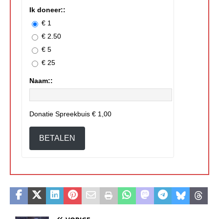
Ik doneer::
€ 1
€ 2.50
€ 5
€ 25
Naam::
Donatie Spreekbuis
€ 1,00
BETALEN