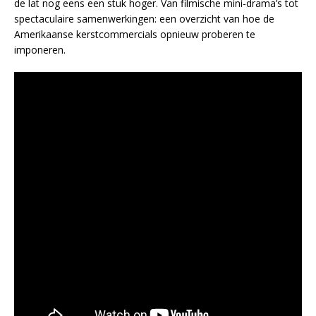
de lat nog eens een stuk hoger. Van filmische mini-drama’s tot
spectaculaire samenwerkingen: een overzicht van hoe de
Amerikaanse kerstcommercials opnieuw proberen te
imponeren.