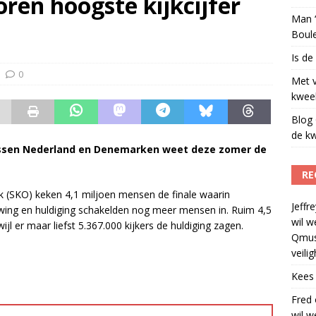
ren hoogste kijkcijfer
Man ‘
Boul
Is de
0
Met 
kweek
Blog 
de kw
tussen Nederland en Denemarken weet deze zomer de
RE
ek (SKO) keken 4,1 miljoen mensen de finale waarin
Jeffre
ing en huldiging schakelden nog meer mensen in. Ruim 4,5
wil w
jl er maar liefst 5.367.000 kijkers de huldiging zagen.
Qmus
veili
Kees
Fred
wil w