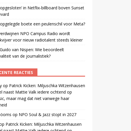
opgesloten’ in Netflix-billboard boven Sunset
evard
 opgelegde boete een peulenschil voor Meta?
verdwijnen NPO Campus Radio wordt
vijver voor nieuw radiotalent steeds kleiner
Guido van Nispen: Wie beoordeelt
aliteit van de journalistiek?
CENTE REACTIES
y
op
Patrick Kicken: Miljuschka Witzenhausen
el naast Mattie Valk iedere ochtend op
ic, maar mag dat niet vanwege haar
gheid
 öoms
op
NPO Soul & Jazz stopt in 2027
op
Patrick Kicken: Miljuschka Witzenhausen
el naast Mattie Valk iedere ochtend op