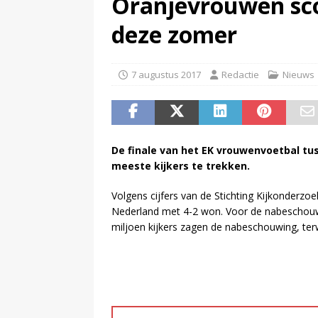
Oranjevrouwen sco
(
Pim van de Kolk overleden
)
deze zomer
7 augustus 2017
Redactie
Nieuws
De finale van het EK vrouwenvoetbal 
meeste kijkers te trekken.
Volgens cijfers van de Stichting Kijkonderzo
Nederland met 4-2 won. Voor de nabeschouw
miljoen kijkers zagen de nabeschouwing, terwi