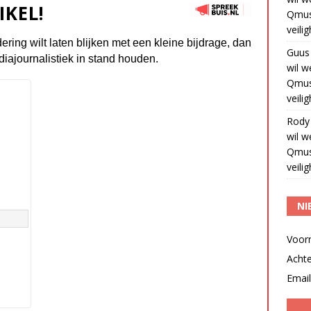
IKEL!
Qmus
veili
dering wilt laten blijken met een kleine bijdrage, dan
Guus
diajournalistiek in stand houden.
wil w
Qmus
veili
Rody
wil w
Qmus
veili
NI
Voor
Acht
Email