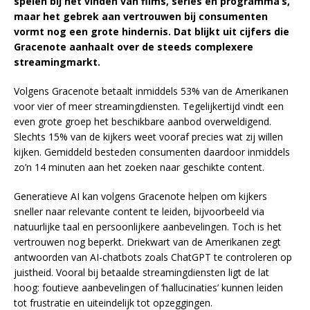
spelen bij het vinden van films, series en programma’s,
maar het gebrek aan vertrouwen bij consumenten
vormt nog een grote hindernis. Dat blijkt uit cijfers die
Gracenote aanhaalt over de steeds complexere
streamingmarkt.
Volgens Gracenote betaalt inmiddels 53% van de Amerikanen
voor vier of meer streamingdiensten. Tegelijkertijd vindt een
even grote groep het beschikbare aanbod overweldigend.
Slechts 15% van de kijkers weet vooraf precies wat zij willen
kijken. Gemiddeld besteden consumenten daardoor inmiddels
zo’n 14 minuten aan het zoeken naar geschikte content.
Generatieve AI kan volgens Gracenote helpen om kijkers
sneller naar relevante content te leiden, bijvoorbeeld via
natuurlijke taal en persoonlijkere aanbevelingen. Toch is het
vertrouwen nog beperkt. Driekwart van de Amerikanen zegt
antwoorden van AI-chatbots zoals ChatGPT te controleren op
juistheid. Vooral bij betaalde streamingdiensten ligt de lat
hoog: foutieve aanbevelingen of ‘hallucinaties’ kunnen leiden
tot frustratie en uiteindelijk tot opzeggingen.