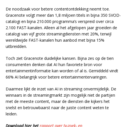
De noodzaak voor betere contentontdekking neemt toe.
Gracenote volgt meer dan 1,8 miljoen titels in bijna 350 SVOD-
catalogi en bijna 210.000 programma’s verspreid over circa
2.100 FAST-kanalen. Alleen al het afgelopen jaar groeiden de
catalogi van vijf grote streamingdiensten met 20%, terwijl
wereldwijde FAST-kanalen hun aanbod met bijna 15%
uitbreidden.
Toch ziet Gracenote duidelijke kansen. Bijna zes op de tien
consumenten denken dat AI hun favoriete bron voor
entertainmentinformatie kan worden of al is. Gemiddeld vindt
66% AI belangrijk voor betere entertainmentervaringen.
Daarmee lijkt de inzet van AI in streaming onvermijdelijk. De
winnaars in de streamingmarkt zijn mogelijk niet de partijen
met de meeste content, maar de diensten die kijkers het
snelst en betrouwbaarst naar de juiste content weten te
leiden.
Download hier het
rapport over tv-zoek- en