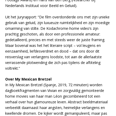
Nederlands Instituut voor Beeld en Geluid).
Uit het Juryrapport: “De film overdonderde ons met zijn unieke
gebruik van geluid, zijn luxueuze ruimtelijkheid en zijn moedige
omarming van stilte. De Kodachrome-home video’s zijn
prachtig geschoten, als door een professionele amateur:
gedetailleerd, precies en met steeds weer de juiste framing.
Maar bovenal was het het literaire script – vol leugens en
eenzaamheid, liefdesverdriet en dood – dat ons door dit
reisverslag van verlangens loodste, tot aan de allerlaatste
verrassende plotwending die zich pas tijdens de aftiteling
voltrekt.”
Over My Mexican Bretzel
In My Mexican Bretzel (Spanje, 2019, 72 minuten) worden
dagboekfragmenten van Vivian en zorgvuldig gemonteerde
home movies van haar man Léon gecombineerd tot een
verhaal over hun glamoureuze leven. Abstract beeldmateriaal
verbeeldt daarnaast haar angsten, heimelijke verlangens en
kwellende dromen. De kijker wordt gemanipuleerd, maar pas