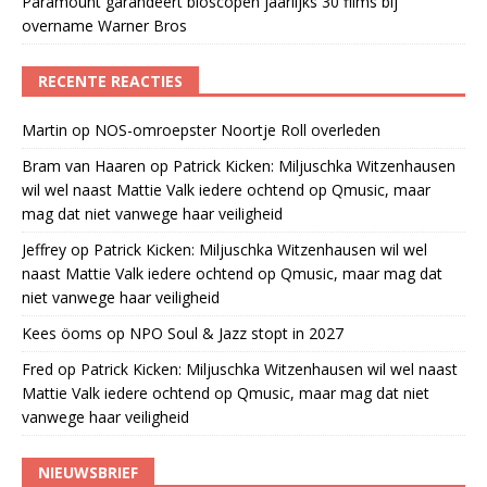
Paramount garandeert bioscopen jaarlijks 30 films bij
overname Warner Bros
RECENTE REACTIES
Martin
op
NOS-omroepster Noortje Roll overleden
Bram van Haaren
op
Patrick Kicken: Miljuschka Witzenhausen
wil wel naast Mattie Valk iedere ochtend op Qmusic, maar
mag dat niet vanwege haar veiligheid
Jeffrey
op
Patrick Kicken: Miljuschka Witzenhausen wil wel
naast Mattie Valk iedere ochtend op Qmusic, maar mag dat
niet vanwege haar veiligheid
Kees öoms
op
NPO Soul & Jazz stopt in 2027
Fred
op
Patrick Kicken: Miljuschka Witzenhausen wil wel naast
Mattie Valk iedere ochtend op Qmusic, maar mag dat niet
vanwege haar veiligheid
NIEUWSBRIEF