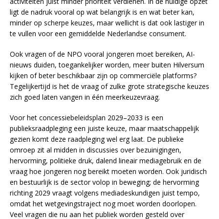
activiteiten juist minder prioriteit verdienen. In de huidige opzet
ligt de nadruk vooral op wat belangrijk is en wat beter kan,
minder op scherpe keuzes, maar wellicht is dat ook lastiger in
te vullen voor een gemiddelde Nederlandse consument.
Ook vragen of de NPO vooral jongeren moet bereiken, AI-
nieuws duiden, toegankelijker worden, meer buiten Hilversum
kijken of beter beschikbaar zijn op commerciële platforms?
Tegelijkertijd is het de vraag of zulke grote strategische keuzes
zich goed laten vangen in één meerkeuzevraag.
Voor het concessiebeleidsplan 2029–2033 is een
publieksraadpleging een juiste keuze, maar maatschappelijk
gezien komt deze raadpleging wel erg laat. De publieke
omroep zit al midden in discussies over bezuinigingen,
hervorming, politieke druk, dalend lineair mediagebruik en de
vraag hoe jongeren nog bereikt moeten worden. Ook juridisch
en bestuurlijk is de sector volop in beweging; de hervorming
richting 2029 vraagt volgens mediadeskundigen juist tempo,
omdat het wetgevingstraject nog moet worden doorlopen.
Veel vragen die nu aan het publiek worden gesteld over