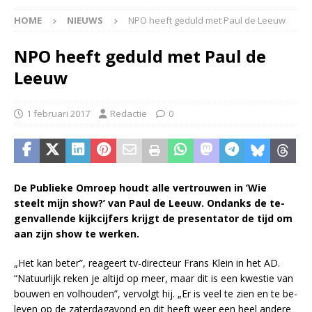
HOME
NIEUWS
NPO heeft geduld met Paul de Leeuw
NPO heeft geduld met Paul de
Leeuw
1 februari 2017
Redactie
0
De Pu­blie­ke Om­roep houdt alle ver­trou­wen in ’Wie
steelt mijn show?’ van Paul de Leeuw. On­danks de te­
gen­val­len­de kijk­cij­fers krijgt de pre­sen­ta­tor de tijd om
aan zijn show te wer­ken.
„Het kan be­ter”, re­a­geert tv-di­rec­teur Frans Klein in het AD.
“Na­tuur­lijk re­ken je al­tijd op meer, maar dit is een kwes­tie van
bou­wen en vol­hou­den”, ver­volgt hij. „Er is veel te zien en te be­
le­ven op de za­ter­dag­avond en dit heeft weer een heel an­de­re