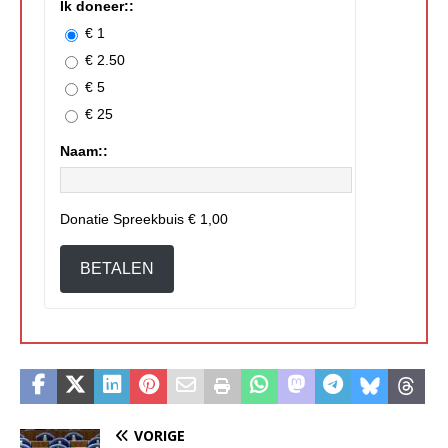
Ik doneer::
€ 1
€ 2.50
€ 5
€ 25
Naam::
Donatie Spreekbuis
€ 1,00
BETALEN
VORIGE