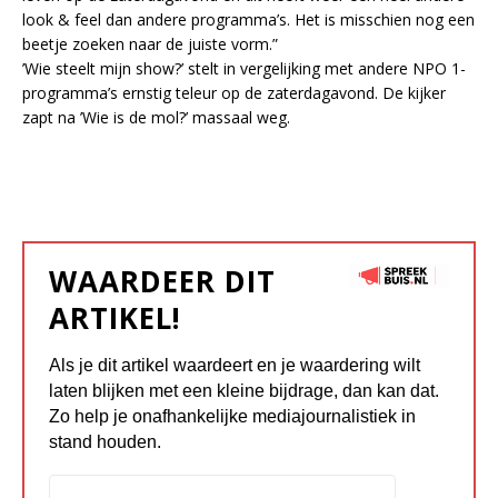
look & feel dan an­de­re pro­gram­ma’s. Het is mis­schien nog een
beet­je zoe­ken naar de juis­te vorm.”
’Wie steelt mijn show?’ stelt in ver­ge­lij­king met an­de­re NPO 1-
pro­gram­ma’s ern­stig te­leur op de za­ter­dag­avond. De kij­ker
zapt na ’Wie is de mol?’ mas­saal weg.
WAARDEER DIT
ARTIKEL!
Als je dit artikel waardeert en je waardering wilt
laten blijken met een kleine bijdrage, dan kan dat.
Zo help je onafhankelijke mediajournalistiek in
stand houden.