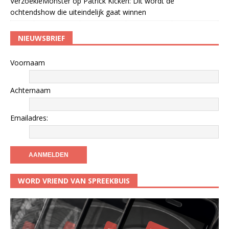
VerzoekieMonster
op
Patrick Kicken: Dit wordt de
ochtendshow die uiteindelijk gaat winnen
NIEUWSBRIEF
Voornaam
Achternaam
Emailadres:
WORD VRIEND VAN SPREEKBUIS