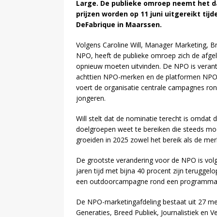
Large. De publieke omroep neemt het d
prijzen worden op 11 juni uitgereikt ti
DeFabrique in Maarssen.
Volgens Caroline Will, Manager Marketing, Br
NPO, heeft de publieke omroep zich de afge
opnieuw moeten uitvinden. De NPO is verant
achttien NPO-merken en de platformen NPO 
voert de organisatie centrale campagnes ro
jongeren.
Will stelt dat de nominatie terecht is omdat
doelgroepen weet te bereiken die steeds moeil
groeiden in 2025 zowel het bereik als de me
De grootste verandering voor de NPO is volgen
jaren tijd met bijna 40 procent zijn terugge
een outdoorcampagne rond een programma o
De NPO-marketingafdeling bestaat uit 27 m
Generaties, Breed Publiek, Journalistiek en 