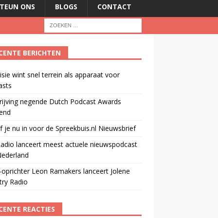
TEUN ONS
BLOGS
CONTACT
CENTE BERICHTEN
isie wint snel terrein als apparaat voor
asts
rijving negende Dutch Podcast Awards
end
jf je nu in voor de Spreekbuis.nl Nieuwsbrief
adio lanceert meest actuele nieuwspodcast
Nederland
oprichter Leon Ramakers lanceert Jolene
try Radio
CENTE REACTIES