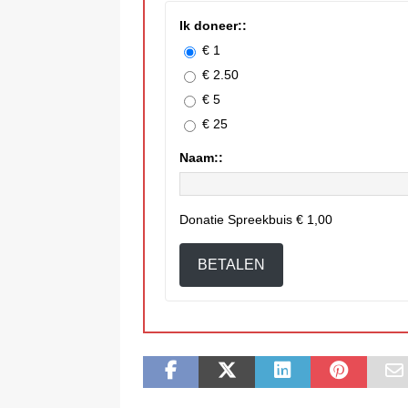
Ik doneer::
€ 1
€ 2.50
€ 5
€ 25
Naam::
Donatie Spreekbuis
€ 1,00
BETALEN