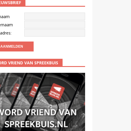
EUWSBRIEF
naam
ernaam
adres:
RD VRIEND VAN SPREEKBUIS