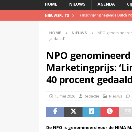
HOME
NIEUWS
AGENDA
CI
(
Inschrijving negende Dutch 
NIEUWSFLITS
(
Schrijf je nu in voor de Spree
HOME
NIEUWS
NPO genomineerd voo
(
TalkRadio lanceert meest ac
gedaald’
(
KINK-oprichter Leon Ramakers
NPO genomineerd
(
Televisie wint snel terrein a
Marketingprijs: ‘Li
40 procent gedaald
15 mei 2026
Redactie
Nieuws
De NPO is genomineerd voor de NIMA Mar