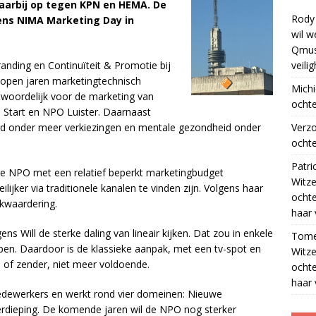
aarbij op tegen KPN en HEMA. De
Rody
jdens NIMA Marketing Day in
wil w
Qmus
anding en Continuïteit & Promotie bij
veili
lopen jaren marketingtechnisch
Michi
woordelijk voor de marketing van
ochte
Start en NPO Luister. Daarnaast
nd onder meer verkiezingen en mentale gezondheid onder
Verz
ochte
Patri
 de NPO met een relatief beperkt marketingbudget
Witze
ijker via traditionele kanalen te vinden zijn. Volgens haar
ocht
rkwaardering.
haar 
s Will de sterke daling van lineair kijken. Dat zou in enkele
Tom
lopen. Daardoor is de klassieke aanpak, met een tv-spot en
Witze
f zender, niet meer voldoende.
ocht
haar 
edewerkers en werkt rond vier domeinen: Nieuwe
Verdieping. De komende jaren wil de NPO nog sterker