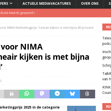
JFERS
ACTUELE MEDIAVACATURES
OVER ONS
S
Podcast Awards geopend
)
kbuis.nl Nieuwsbrief
)
RE
r NIMA Marketingprijs: ‘Lineair kijken is met bijna 40 procent
tuele nieuwspodcast van Nederland
)
Telev
 lanceert Jolene Country Radio
)
 voor NIMA
podc
ls apparaat voor podcasts
)
Insch
neair kijken is met bijna
geop
’
Schri
TalkR
van 
0
KINK-
Coun
RE
ketingprijs 2025 in de categorie