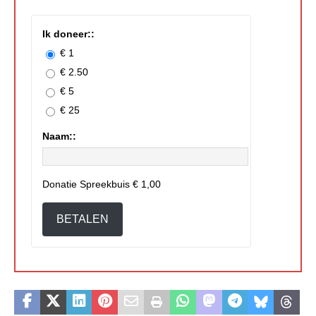
Ik doneer::
€ 1
€ 2.50
€ 5
€ 25
Naam::
Donatie Spreekbuis
€ 1,00
BETALEN