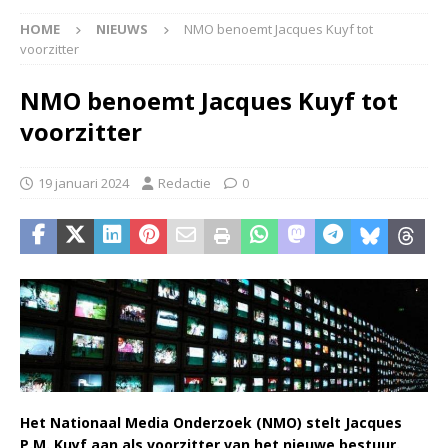
HOME
NIEUWS
NMO benoemt Jacques Kuyf tot
voorzitter
NMO benoemt Jacques Kuyf tot
voorzitter
19 januari 2024
Redactie
0
Het Nationaal Media Onderzoek (NMO) stelt Jacques
P.M. Kuyf aan als voorzitter van het nieuwe bestuur.