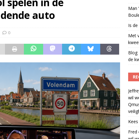
l spelen in de
Man ‘
jdende auto
Boul
Is de
0
Met 
kweek
Blog 
de kw
RE
Jeffre
wil w
Qmus
veili
Kees
Fred
wil w