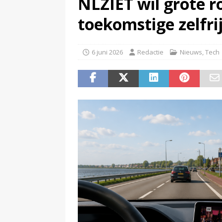
NLZIET wil grote ro
(
Pim van de Kolk overleden
)
toekomstige zelfri
6 juni 2026
Redactie
Nieuws
,
Tech