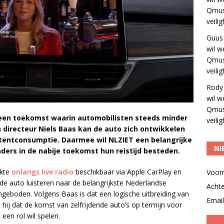
Qmus
veili
Guus
wil w
Qmus
veili
Rody
wil w
Qmus
 een toekomst waarin automobilisten steeds minder
veili
 directeur Niels Baas kan de auto zich ontwikkelen
ntentconsumptie. Daarmee wil NLZIET een belangrijke
NI
ders in de nabije toekomst hun reistijd besteden.
akte
onlangs live radio
beschikbaar via Apple CarPlay en
Voor
de auto luisteren naar de belangrijkste Nederlandse
Acht
ngeboden. Volgens Baas is dat een logische uitbreiding van
Email
 hij dat de komst van zelfrijdende auto’s op termijn voor
 een rol wil spelen.