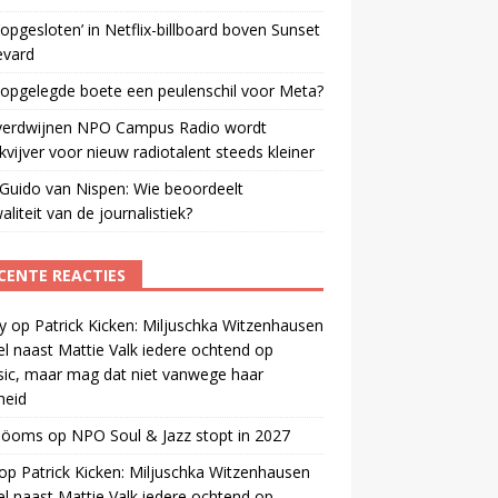
opgesloten’ in Netflix-billboard boven Sunset
evard
 opgelegde boete een peulenschil voor Meta?
verdwijnen NPO Campus Radio wordt
vijver voor nieuw radiotalent steeds kleiner
Guido van Nispen: Wie beoordeelt
aliteit van de journalistiek?
CENTE REACTIES
y
op
Patrick Kicken: Miljuschka Witzenhausen
el naast Mattie Valk iedere ochtend op
ic, maar mag dat niet vanwege haar
gheid
 öoms
op
NPO Soul & Jazz stopt in 2027
op
Patrick Kicken: Miljuschka Witzenhausen
el naast Mattie Valk iedere ochtend op