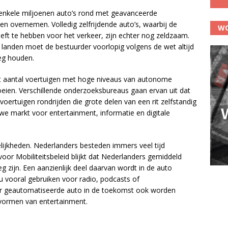
 enkele miljoenen auto’s rond met geavanceerde
en overnemen. Volledig zelfrijdende auto’s, waarbij de
WO
t te hebben voor het verkeer, zijn echter nog zeldzaam.
landen moet de bestuurder voorlopig volgens de wet altijd
eg houden.
 aantal voertuigen met hoge niveaus van autonome
oeien. Verschillende onderzoeksbureaus gaan ervan uit dat
voertuigen rondrijden die grote delen van een rit zelfstandig
we markt voor entertainment, informatie en digitale
ijkheden. Nederlanders besteden immers veel tijd
 voor Mobiliteitsbeleid blijkt dat Nederlanders gemiddeld
 zijn. Een aanzienlijk deel daarvan wordt in de auto
u vooral gebruiken voor radio, podcasts of
der geautomatiseerde auto in de toekomst ook worden
 vormen van entertainment.