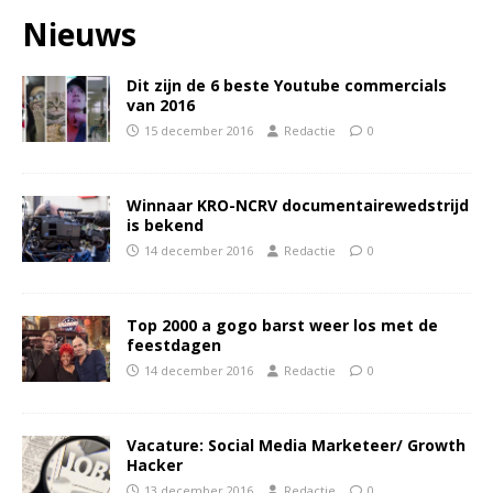
Nieuws
Dit zijn de 6 beste Youtube commercials
van 2016
15 december 2016
Redactie
0
Winnaar KRO-NCRV documentairewedstrijd
is bekend
14 december 2016
Redactie
0
Top 2000 a gogo barst weer los met de
feestdagen
14 december 2016
Redactie
0
Vacature: Social Media Marketeer/ Growth
Hacker
13 december 2016
Redactie
0