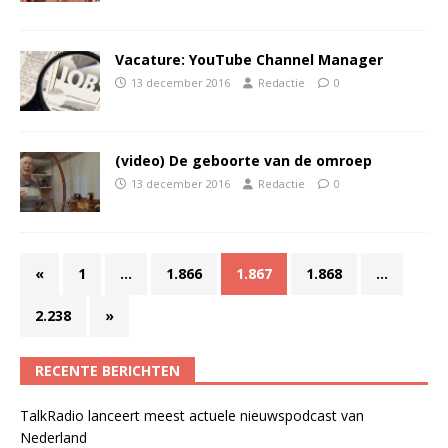
Vacature: YouTube Channel Manager
13 december 2016
Redactie
0
(video) De geboorte van de omroep
13 december 2016
Redactie
0
«
1
…
1.866
1.867
1.868
…
2.238
»
RECENTE BERICHTEN
TalkRadio lanceert meest actuele nieuwspodcast van
Nederland