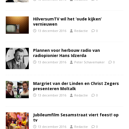
HilversumTV wil het ‘oude kijken’
vernieuwen
13 december 2016
Redactie
0
Plannen voor herbouw radio van
radiopionier Hans Idzerda
13 december 2016
Peter Schavemaker
0
Margriet van der Linden en Christ Zegers
presenteren Moltalk
13 december 2016
Redactie
0
Jubileumfilm Sesamstraat viert feest! op
tv
13 december 2016
Redactie
0