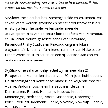
rol bij de voorbereiding van onze uitrol in heel Europa. Ik kijk
ernaar uit om met hen samen te werken.”
SkyShowtime biedt het best samengestelde entertainment van
enkele van ’s werelds grootste en meest productieve studio’s
en storytellers. Hieronder vallen onder meer de
televisiepremières van de eerste bioscoopfilms van Paramount
en Universal; nieuwe gescripte series van Showtime,
Paramount+, Sky Studios en Peacock; originele lokale
programma’s; kinder- en familieprogramma’s van Nickelodeon,
DreamWorks en Illumination en een rijk aanbod aan content
bestaande uit alle genres.
SkyShowtime zal uiteindelijk actief zijn in meer dan 20
Europese markten en bereikbaar voor 90 miljoen huishoudens.
De streamingdienst komt beschikbaar in de volgende markten:
Albanië, Andorra, Bosnië en Herzegovina, Bulgarije,
Denemarken, Finland, Hongarije, Kosovo, Kroatië,
Montenegro, Nederland, Noord-Macedonië, Noorwegen,
Polen, Portugal, Roemenië, Servië, Slovenië, Slowakije, Spanje,
Tsjechië en Zweden.