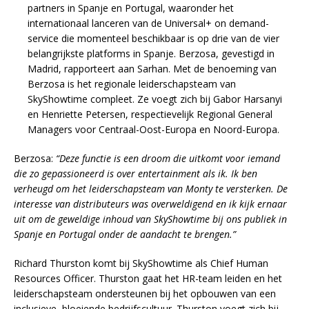
partners in Spanje en Portugal, waaronder het
internationaal lanceren van de Universal+ on demand-
service die momenteel beschikbaar is op drie van de vier
belangrijkste platforms in Spanje. Berzosa, gevestigd in
Madrid, rapporteert aan Sarhan. Met de benoeming van
Berzosa is het regionale leiderschapsteam van
SkyShowtime compleet. Ze voegt zich bij Gabor Harsanyi
en Henriette Petersen, respectievelijk Regional General
Managers voor Centraal-Oost-Europa en Noord-Europa.
Berzosa:
“Deze functie is een droom die uitkomt voor iemand
die zo gepassioneerd is over entertainment als ik. Ik ben
verheugd om het leiderschapsteam van Monty te versterken. De
interesse van distributeurs was overweldigend en ik kijk ernaar
uit om de geweldige inhoud van SkyShowtime bij ons publiek in
Spanje en Portugal onder de aandacht te brengen.”
Richard Thurston komt bij SkyShowtime als Chief Human
Resources Officer. Thurston gaat het HR-team leiden en het
leiderschapsteam ondersteunen bij het opbouwen van een
inclusieve, bloeiende bedrijfscultuur. Thurston voegt zich bij