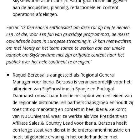
SkyShowtime actief zal zijn. Farrar gaat ook leidinggeven
aan de acquisities, planning, redactionele en content
operations-afdelingen.
Farrar:
“Ik ben enorm enthousiast om deze rol op mij te nemen.
Een rol die, voor een fan van geweldige programma’s, de meest
opwindende baan in Europese streaming is. Ik kan niet wachten
om met Monty en het team samen te werken aan een unieke
aanpak om SkyShowtime met zijn briljante content naar het
publiek over het hele continent te brengen.”
Raquel Berzosa is aangesteld als Regional General
Manager voor Iberia. Berzosa is verantwoordelijk voor het
uitbreiden van SkyShowtime in Spanje en Portugal.
Daarnaast omvat haar functie het opbouwen en leiden van
de regionale distributie- en partnerschapsgroep en houdt zij
toezicht op marketing en content in heel Iberia. Ze komt
van NBCUniversal, waar ze werkte als Vice President van
Affiliate Sales & Country Lead voor Iberia. Berzosa heeft
een lange staat van dienst in de entertainmentindustrie en
heeft uitgebreide ervaring in het onderhandelen met