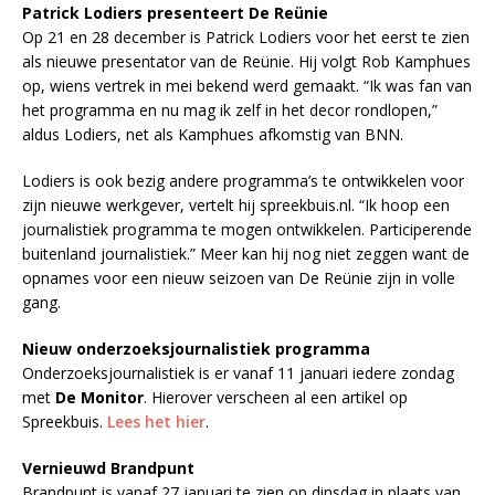
Patrick Lodiers presenteert De Reünie
Op 21 en 28 december is Patrick Lodiers voor het eerst te zien
als nieuwe presentator van de Reünie. Hij volgt Rob Kamphues
op, wiens vertrek in mei bekend werd gemaakt. “Ik was fan van
het programma en nu mag ik zelf in het decor rondlopen,”
aldus Lodiers, net als Kamphues afkomstig van BNN.
Lodiers is ook bezig andere programma’s te ontwikkelen voor
zijn nieuwe werkgever, vertelt hij spreekbuis.nl. “Ik hoop een
journalistiek programma te mogen ontwikkelen. Participerende
buitenland journalistiek.” Meer kan hij nog niet zeggen want de
opnames voor een nieuw seizoen van De Reünie zijn in volle
gang.
Nieuw onderzoeksjournalistiek programma
Onderzoeksjournalistiek is er vanaf 11 januari iedere zondag
met
De Monitor
. Hierover verscheen al een artikel op
Spreekbuis.
Lees het hier
.
Vernieuwd Brandpunt
Brandpunt is vanaf 27 januari te zien op dinsdag in plaats van