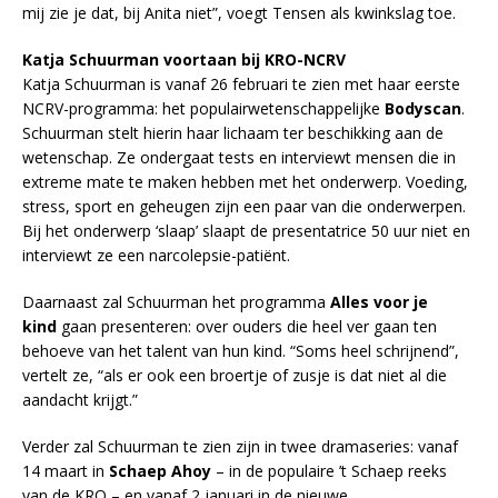
mij zie je dat, bij Anita niet”, voegt Tensen als kwinkslag toe.
Katja Schuurman voortaan bij KRO-NCRV
Katja Schuurman is vanaf 26 februari te zien met haar eerste
NCRV-programma: het populairwetenschappelijke
Bodyscan
.
Schuurman stelt hierin haar lichaam ter beschikking aan de
wetenschap. Ze ondergaat tests en interviewt mensen die in
extreme mate te maken hebben met het onderwerp. Voeding,
stress, sport en geheugen zijn een paar van die onderwerpen.
Bij het onderwerp ‘slaap’ slaapt de presentatrice 50 uur niet en
interviewt ze een narcolepsie-patiënt.
Daarnaast zal Schuurman het programma
Alles voor je
kind
gaan presenteren: over ouders die heel ver gaan ten
behoeve van het talent van hun kind. “Soms heel schrijnend”,
vertelt ze, “als er ook een broertje of zusje is dat niet al die
aandacht krijgt.”
Verder zal Schuurman te zien zijn in twee dramaseries: vanaf
14 maart in
Schaep Ahoy
– in de populaire ’t Schaep reeks
van de KRO – en vanaf 2 januari in de nieuwe