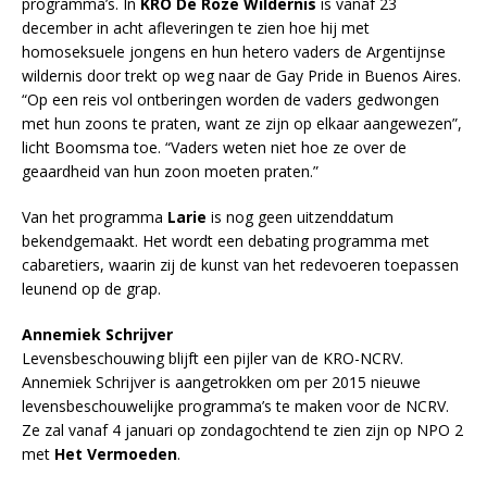
programma’s. In
KRO De Roze Wildernis
is vanaf 23
december in acht afleveringen te zien hoe hij met
homoseksuele jongens en hun hetero vaders de Argentijnse
wildernis door trekt op weg naar de Gay Pride in Buenos Aires.
“Op een reis vol ontberingen worden de vaders gedwongen
met hun zoons te praten, want ze zijn op elkaar aangewezen”,
licht Boomsma toe. “Vaders weten niet hoe ze over de
geaardheid van hun zoon moeten praten.”
Van het programma
Larie
is nog geen uitzenddatum
bekendgemaakt. Het wordt een debating programma met
cabaretiers, waarin zij de kunst van het redevoeren toepassen
leunend op de grap.
Annemiek Schrijver
Levensbeschouwing blijft een pijler van de KRO-NCRV.
Annemiek Schrijver is aangetrokken om per 2015 nieuwe
levensbeschouwelijke programma’s te maken voor de NCRV.
Ze zal vanaf 4 januari op zondagochtend te zien zijn op NPO 2
met
Het Vermoeden
.