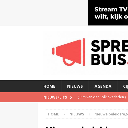
HOME
NIEUWS
AGENDA
CI
(
Pim van der Kolk overleden
)
NIEUWSFLITS
(
Man ‘opgesloten’ in Netflix-b
HOME
NIEUWS
Nieuwe beleidsreg
(
Is de opgelegde boete een pe
(
Met verdwijnen NPO Campus Ra