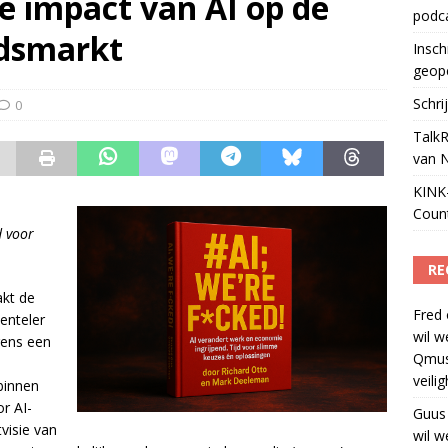
e impact van AI op de
ls apparaat voor podcasts
)
podc
idsmarkt
Insch
geop
Schri
0
TalkR
van 
KINK-
Coun
d voor
RE
akt de
Fred
enteler
wil w
gens een
Qmus
s
veili
binnen
r AI-
Guus
visie van
wil w