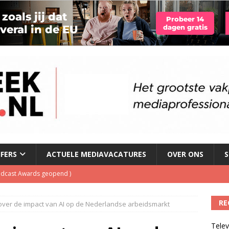
JFERS
ACTUELE MEDIAVACATURES
OVER ONS
S
Podcast Awards geopend
)
kbuis.nl Nieuwsbrief
)
tuele nieuwspodcast van Nederland
)
RE
ver de impact van AI op de Nederlandse arbeidsmarkt
 lanceert Jolene Country Radio
)
Telev