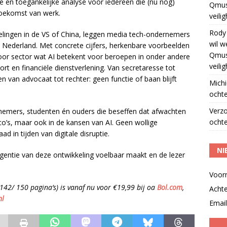
e en toegankelijke analyse voor iedereen die (nu nog)
Qmus
toekomst van werk.
veili
Rody
elingen in de VS of China, leggen media tech-ondernemers
wil w
Nederland. Met concrete cijfers, herkenbare voorbeelden
Qmus
voor sector wat AI betekent voor beroepen in onder andere
veili
ort en financiële dienstverlening. Van secretaresse tot
en van advocaat tot rechter: geen functie of baan blijft
Michi
ochte
Verz
knemers, studenten én ouders die beseffen dat afwachten
ochte
sico’s, maar ook in de kansen van AI. Geen wollige
d in tijden van digitale disruptie.
NI
gentie van deze ontwikkeling voelbaar maakt en de lezer
Voor
42/ 150 pagina’s) is vanaf nu voor €19,99 bij oa
Bol.com
,
Acht
nl
Email