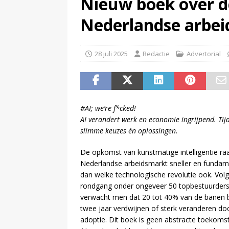
Nieuw boek over d
(
Televisie wint snel terrein a
Nederlandse arbe
28 juli 2025
Redactie
Advertorial
#AI; we’re f*cked!
AI verandert werk en economie ingrijpend. Tij
slimme keuzes én oplossingen.
De opkomst van kunstmatige intelligentie ra
Nederlandse arbeidsmarkt sneller en fundam
dan welke technologische revolutie ook. Vol
rondgang onder ongeveer 50 topbestuurder
verwacht men dat 20 tot 40% van de banen 
twee jaar verdwijnen of sterk veranderen doo
adoptie. Dit boek is geen abstracte toekomst