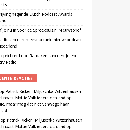
asts
rijving negende Dutch Podcast Awards
end
jf je nu in voor de Spreekbuis.nl Nieuwsbrief
adio lanceert meest actuele nieuwspodcast
Nederland
oprichter Leon Ramakers lanceert Jolene
try Radio
CENTE REACTIES
op
Patrick Kicken: Miljuschka Witzenhausen
el naast Mattie Valk iedere ochtend op
ic, maar mag dat niet vanwege haar
gheid
op
Patrick Kicken: Miljuschka Witzenhausen
el naast Mattie Valk iedere ochtend op