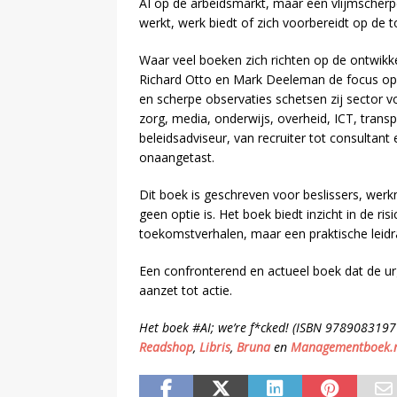
AI op de arbeidsmarkt, maar een vlijmscherp
werkt, werk biedt of zich voorbereidt op de 
Waar veel boeken zich richten op de ontwikk
Richard Otto en Mark Deeleman de focus op 
en scherpe observaties schetsen zij sector 
zorg, media, onderwijs, overheid, ICT, transp
beleidsadviseur, van recruiter tot consultant 
onaangetast.
Dit boek is geschreven voor beslissers, wer
geen optie is. Het boek biedt inzicht in de ri
toekomstverhalen, maar een praktische leidraa
Een confronterend en actueel boek dat de ur
aanzet tot actie.
Het boek #AI; we’re f*cked! (ISBN 97890831971
Readshop
,
Libris
,
Bruna
en
Managementboek.