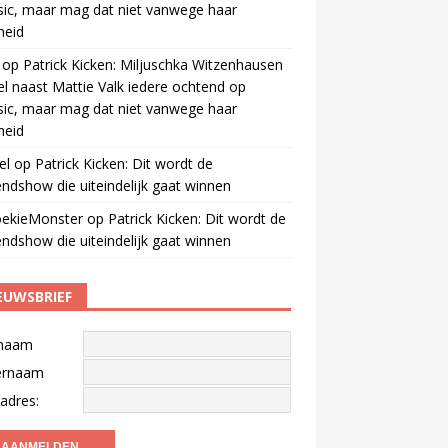
ic, maar mag dat niet vanwege haar
gheid
op
Patrick Kicken: Miljuschka Witzenhausen
el naast Mattie Valk iedere ochtend op
ic, maar mag dat niet vanwege haar
gheid
el
op
Patrick Kicken: Dit wordt de
ndshow die uiteindelijk gaat winnen
oekieMonster
op
Patrick Kicken: Dit wordt de
ndshow die uiteindelijk gaat winnen
EUWSBRIEF
naam
ernaam
adres: