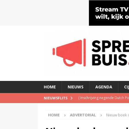
HOME
NIEUWS
AGENDA
CI
(
Inschrijving negende Dutch 
NIEUWSFLITS
(
Schrijf je nu in voor de Spree
(
TalkRadio lanceert meest ac
HOME
ADVERTORIAL
Nieuw boek o
(
KINK-oprichter Leon Ramakers