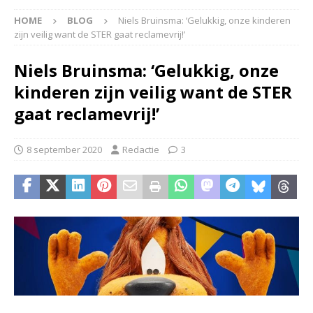
HOME
BLOG
Niels Bruinsma: ‘Gelukkig, onze kinderen
zijn veilig want de STER gaat reclamevrij!’
Niels Bruinsma: ‘Gelukkig, onze
kinderen zijn veilig want de STER
gaat reclamevrij!’
8 september 2020
Redactie
3