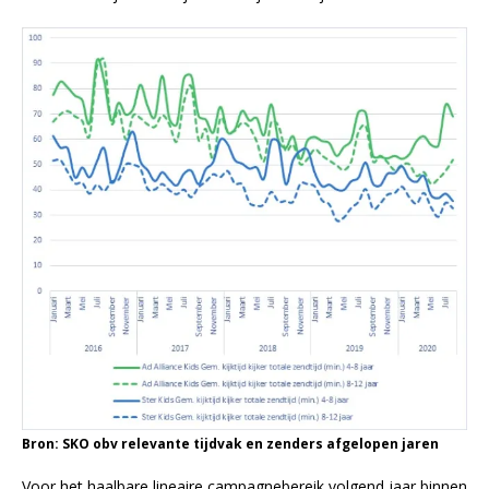
Bron: SKO obv relevante tijdvak en zenders afgelopen jaren
Voor het haalbare lineaire campagnebereik volgend jaar binnen