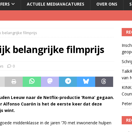
JFERS
ACTUELE MEDIAVACATURES
OVER ONS
S
Podcast Awards geopend
)
kbuis.nl Nieuwsbrief
)
RE
k belangrijke filmprijs
tuele nieuwspodcast van Nederland
)
Insch
 lanceert Jolene Country Radio
)
ijk belangrijke filmprijs
geop
Schri
ws
0
TalkR
van 
KINK-
Coun
ouden Leeuw naar de Netflix-productie ’Roma’ gegaan.
Peter
r Alfonso Cuarón is het de eerste keer dat deze
js wint.
RE
egoede middenklasse in de jaren ’70 met inwonende hulpen