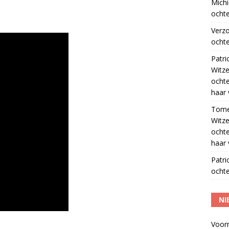
Michi
ochte
Verz
ochte
Patri
Witze
ocht
haar 
Tom
Witze
ocht
haar 
Patri
ochte
NI
Voor