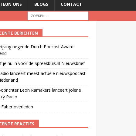
TEUN ONS
BLOGS
CONTACT
CENTE BERICHTEN
rijving negende Dutch Podcast Awards
end
jf je nu in voor de Spreekbuis.nl Nieuwsbrief
adio lanceert meest actuele nieuwspodcast
Nederland
oprichter Leon Ramakers lanceert Jolene
try Radio
 Faber overleden
CENTE REACTIES