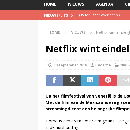
HOME
NIEUWS
AGENDA
CI
(
Inschrijving negende Dutch 
NIEUWSFLITS
(
Schrijf je nu in voor de Spree
HOME
NIEUWS
Netflix wint eindelij
(
TalkRadio lanceert meest ac
(
KINK-oprichter Leon Ramakers
Netflix wint eindel
(
Peter Faber overleden
)
10 september 2018
Redactie
Nieu
Op het filmfestival van Venetië is de G
Met de film van de Mexicaanse regisseu
streamingdienst een belangrijke filmpri
’Roma’ is een drama over een gezin uit de g
in de huishouding.