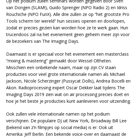
Op het podium zullen seminars worden gegeven door Sven
van Dongen (SLAM!), Guido Sprenger (NPO Radio 2) en Idriss
Rouchiche (NPO FunX). Alle drie zullen ze op “het grootste Pro
Tools scherm ter wereld” hun sessies openen en doorlopen,
zodat er precies gezien kan worden hoe ze te werk gaan. Hun
trucendoos zal na het evenement geen geheim meer zijn voor
de bezoekers van The Imaging Days.
Daarnaast is er speciaal voor het evenement een masterclass
“mixing & mastering” gemaakt door Wessel Oltheten.
Misschien een onbekende naam, maar op zijn CV staan
producties voor veel grote internationale namen als Michael
Jackson, Nicole Scherzinger (Pussycat Dolls), Andrea Bocelli en
Akon. Radioprocessing expert Oscar Dekker laat tijdens The
Imaging Days 2019 zien wat on air processing precies doet en
hoe je het beste je producties kunt aanleveren voor uitzending.
Ook zullen vele internationale namen op het podium
verschijnen. De populaire DJ uit New York, Broadway Bill Lee
(bekend van z’n filmpjes op social media) is er. Ook uit
Amerika: Jeff Berlin. Een bekende voice-over en daarnaast de