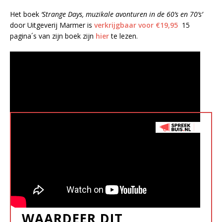
Het boek
‘Strange Days, muzikale avonturen in de 60’s en 70’s’
door Uitgeverij Marmer is
verkrijgbaar voor €19,95
15
pagina´s van zijn boek zijn
hier
te lezen.
WAARDEER DIT