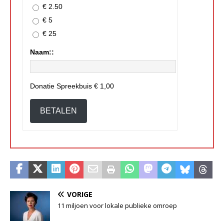
€ 2.50
€ 5
€ 25
Naam::
Donatie Spreekbuis
€ 1,00
BETALEN
VORIGE
11 miljoen voor lokale publieke omroep