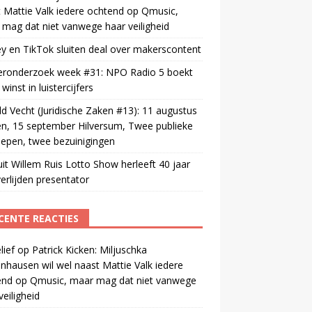
 Mattie Valk iedere ochtend op Qmusic,
mag dat niet vanwege haar veiligheid
y en TikTok sluiten deal over makerscontent
teronderzoek week #31: NPO Radio 5 boekt
winst in luistercijfers
d Vecht (Juridische Zaken #13): 11 augustus
n, 15 september Hilversum, Twee publieke
epen, twee bezuinigingen
uit Willem Ruis Lotto Show herleeft 40 jaar
erlijden presentator
CENTE REACTIES
ief
op
Patrick Kicken: Miljuschka
nhausen wil wel naast Mattie Valk iedere
end op Qmusic, maar mag dat niet vanwege
veiligheid