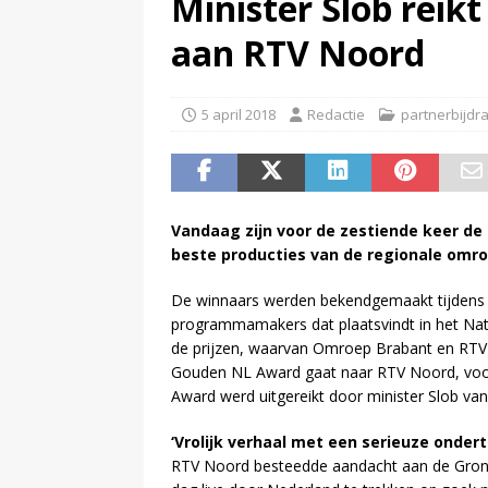
Minister Slob reik
(
Spel uit Willem Ruis Lotto Sho
aan RTV Noord
(
Patrick Kicken: Miljuschka Wi
maar mag dat niet vanwege haa
5 april 2018
Redactie
partnerbijdr
Vandaag zijn voor de zestiende keer de
beste producties van de regionale omr
De winnaars werden bekendgemaakt tijdens h
programmamakers dat plaatsvindt in het Natla
de prijzen, waarvan Omroep Brabant en RTV 
Gouden NL Award gaat naar RTV Noord, voor
Award werd uitgereikt door minister Slob va
‘Vrolijk verhaal met een serieuze ondert
RTV Noord besteedde aandacht aan de Gron