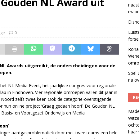
t Gouden NL Award uit
naast
w herleeft 40 jaar na overlijden presentator
)
maar 
tzenhausen wil wel naast Mattie Valk iedere ochtend op Qmusic,
Disne
r veiligheid
)
Luis
age
0
forse 
Ronal
Wene
omro
 NL Awards uitgereikt, de onderscheidingen voor de
oepen.
Spel 
na ov
et NL Media Event, het jaarlijkse congres voor regionale
b in Eindhoven. Vier regionale omroepen vallen dit jaar in
RE
Noord zelfs twee keer. Ook de categorie-overstijgende
 hun online project ‘Graag gedaan hoor!’. De Gouden NL
Madel
n Basis- en Voortgezet Onderwijs en Media.
Witze
ocht
oon’
haar 
inger aardgasproblematiek door met twee teams een hele