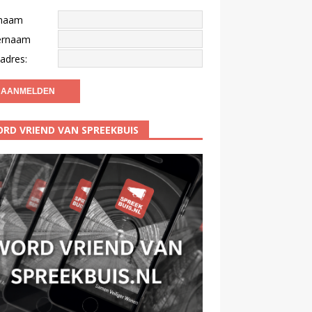
naam
ernaam
adres:
RD VRIEND VAN SPREEKBUIS