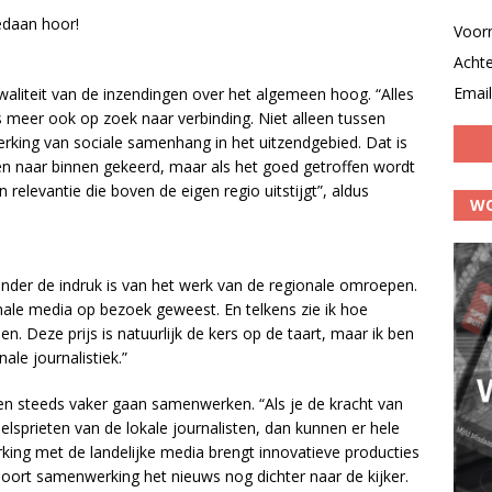
daan hoor!
Voor
Acht
Email
waliteit van de inzendingen over het algemeen hoog. “Alles
s meer ook op zoek naar verbinding. Niet alleen tussen
rking van sociale samenhang in het uitzendgebied. Dat is
n naar binnen gekeerd, maar als het goed getroffen wordt
 relevantie die boven de eigen regio uitstijgt”, aldus
WO
ij onder de indruk is van het werk van de regionale omroepen.
nale media op bezoek geweest. En telkens zie ik hoe
. Deze prijs is natuurlijk de kers op de taart, maar ik ben
ale journalistiek.”
en steeds vaker gaan samenwerken. “Als je de kracht van
sprieten van de lokale journalisten, dan kunnen er hele
ng met de landelijke media brengt innovatieve producties
soort samenwerking het nieuws nog dichter naar de kijker.