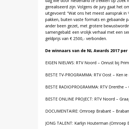
dag live door Nederland te trekken op zoek 
gerealiseerd zijn. Volgens de jury gaat het o
uitgevoerd: “Wat ons het meest aansprak in 
pakken, buiten vaste formats en gebaande p
ander been gezet, met grotere bewustwording
samengebald: een vrolijk verhaal met een s
geldprijs van € 2500,- verbonden.
De winnaars van de NL Awards 2017 per
EIGEN NIEUWS: RTV Noord – Onrust bij Prim
BESTE TV-PROGRAMMA: RTV Oost – Ken ie 
BESTE RADIOPROGRAMMA: RTV Drenthe – Oe
BESTE ONLINE PROJECT: RTV Noord – Graag
DOCUMENTAIRE: Omroep Brabant – Brabant
JONG TALENT: Karlijn Houterman (Omroep 