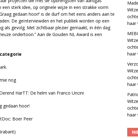
naar projecten die met de opbrengsten van aardgas
Madel
m een sterk idee, op originele wijze in een strakke vorm
Witze
‘Graag gedaan hoor!’ is de durf om het eens anders aan te
ocht
aden. De geïnterviewden en het publiek worden op een
haar 
 als gevolg. Met zichtbaar plezier gemaakt, in één dag
MEB
erieuze ondertoon.” Aan de Gouden NL Award is een
Witze
ocht
haar 
 categorie
Verz
ark.
Witze
ocht
mie nog
haar 
rend HarTT: De helm van Franco Uncini
Patri
Witze
 gedaan hoor!
ocht
haar 
Doc: Boer Peer
Brabant)
NI