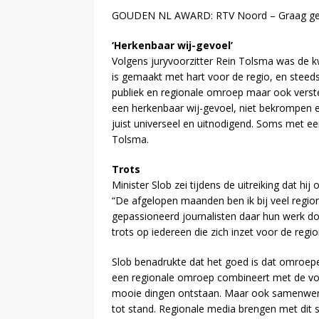
GOUDEN NL AWARD: RTV Noord – Graag ge
‘Herkenbaar wij-gevoel’
Volgens juryvoorzitter Rein Tolsma was de k
is gemaakt met hart voor de regio, en steed
publiek en regionale omroep maar ook verste
een herkenbaar wij-gevoel, niet bekrompen e
juist universeel en uitnodigend. Soms met een
Tolsma.
Trots
Minister Slob zei tijdens de uitreiking dat h
“De afgelopen maanden ben ik bij veel regio
gepassioneerd journalisten daar hun werk doen
trots op iedereen die zich inzet voor de region
Slob benadrukte dat het goed is dat omroep
een regionale omroep combineert met de voel
mooie dingen ontstaan. Maar ook samenwerki
tot stand. Regionale media brengen met dit 